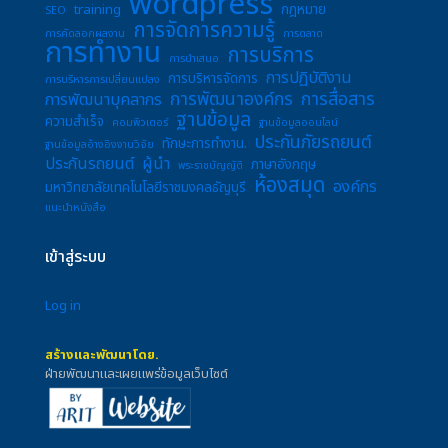
wordpress
training
กฎหมาย
SEO
การจัดการความรู้
การคัดลอกผลงาน
การตลาด
การทำงาน
การบริการ
การนำเสนอ
การปฏิบัติงาน
การบริหารจัดการ
การบริหารการเปลี่ยนแปลง
การพัฒนาองค์กร
การสื่อสาร
การพัฒนาบุคลากร
ฐานข้อมูล
ความสำเร็จ
คอมพิวเตอร์
ฐานข้อมูลออนไลน์
ประกันภัยรถยนต์
ทักษะการทำงาน.
ฐานข้อมูลอ้างอิงงานวิจัย
ประกันรถยนต์
ผู้นำ
ภาษาอังกฤษ
พระราชบัญญัติ
ห้องสมุด
องค์กร
มหาวิทยาลัยเทคโนโลยีราชมงคลธัญบุรี
แนะนำหนังสือ
เข้าสู่ระบบ
Log in
สร้างและพัฒนาโดย.
ฝ่ายพัฒนาและเผยแพร่ข้อมูลเว็บไซต์