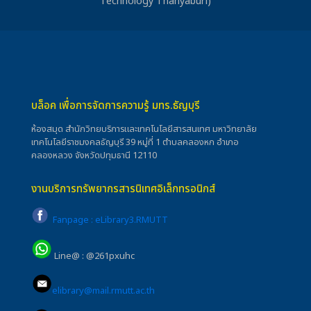
Technology Thanyaburi)
บล็อค เพื่อการจัดการความรู้ มทร.ธัญบุรี
ห้องสมุด สำนักวิทยบริการและเทคโนโลยีสารสนเทศ มหาวิทยาลัย
เทคโนโลยีราชมงคลธัญบุรี 39 หมู่ที่ 1 ตำบลคลองหก อำเภอ
คลองหลวง จังหวัดปทุมธานี 12110
งานบริการทรัพยากรสารนิเทศอิเล็กทรอนิกส์
Fanpage : eLibrary3.RMUTT
Line@ : @261pxuhc
elibrary@mail.rmutt.ac.th