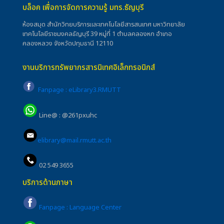
บล็อค เพื่อการจัดการความรู้ มทร.ธัญบุรี
ห้องสมุด สำนักวิทยบริการและเทคโนโลยีสารสนเทศ มหาวิทยาลัย
เทคโนโลยีราชมงคลธัญบุรี 39 หมู่ที่ 1 ตำบลคลองหก อำเภอ
คลองหลวง จังหวัดปทุมธานี 12110
งานบริการทรัพยากรสารนิเทศอิเล็กทรอนิกส์
Fanpage : eLibrary3.RMUTT
Line@ : @261pxuhc
elibrary@mail.rmutt.ac.th
02 549 3655
บริการด้านภาษา
Fanpage : Language Center