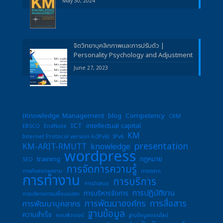
May 30, 2024
จิตวิทยาบุคลิกภาพและการปรับตัว |
Personality Psychology and Adjustment
June 27, 2023
(Knowledge Management
blog
Competency
CRM
ICT
intellectual capital
EBSCO
EndNote
KM
Internet Protocol version 6 (IPv6)
IPv6
presentation
KM-ARIT-RMUTT
knowledge
wordpress
training
กฎหมาย
SEO
การจัดการความรู้
การคัดลอกผลงาน
การตลาด
การทำงาน
การบริการ
การนำเสนอ
การปฏิบัติงาน
การบริหารจัดการ
การบริหารการเปลี่ยนแปลง
การพัฒนาองค์กร
การสื่อสาร
การพัฒนาบุคลากร
ฐานข้อมูล
ความสำเร็จ
คอมพิวเตอร์
ฐานข้อมูลออนไลน์