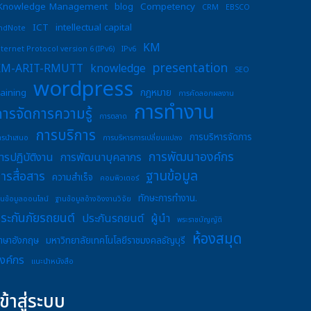
Knowledge Management
blog
Competency
CRM
EBSCO
ICT
intellectual capital
ndNote
KM
nternet Protocol version 6 (IPv6)
IPv6
presentation
KM-ARIT-RMUTT
knowledge
SEO
wordpress
raining
กฎหมาย
การคัดลอกผลงาน
การทำงาน
การจัดการความรู้
การตลาด
การบริการ
การบริหารจัดการ
ารนำเสนอ
การบริหารการเปลี่ยนแปลง
การพัฒนาองค์กร
ารปฏิบัติงาน
การพัฒนาบุคลากร
ฐานข้อมูล
ารสื่อสาร
ความสำเร็จ
คอมพิวเตอร์
ทักษะการทำงาน.
านข้อมูลออนไลน์
ฐานข้อมูลอ้างอิงงานวิจัย
ระกันภัยรถยนต์
ประกันรถยนต์
ผู้นำ
พระราชบัญญัติ
ห้องสมุด
าษาอังกฤษ
มหาวิทยาลัยเทคโนโลยีราชมงคลธัญบุรี
งค์กร
แนะนำหนังสือ
เข้าสู่ระบบ