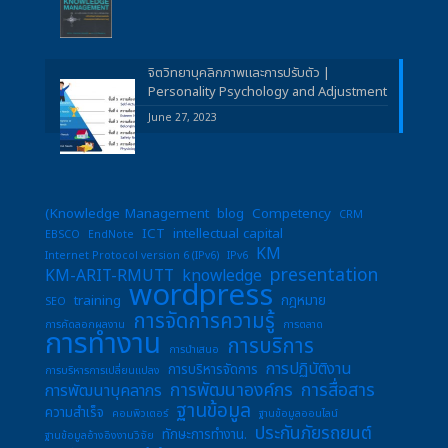
จิตวิทยาบุคลิกภาพและการปรับตัว |
Personality Psychology and Adjustment
June 27, 2023
(Knowledge Management
blog
Competency
CRM
ICT
intellectual capital
EBSCO
EndNote
KM
Internet Protocol version 6 (IPv6)
IPv6
presentation
KM-ARIT-RMUTT
knowledge
wordpress
training
กฎหมาย
SEO
การจัดการความรู้
การคัดลอกผลงาน
การตลาด
การทำงาน
การบริการ
การนำเสนอ
การปฏิบัติงาน
การบริหารจัดการ
การบริหารการเปลี่ยนแปลง
การพัฒนาองค์กร
การสื่อสาร
การพัฒนาบุคลากร
ฐานข้อมูล
ความสำเร็จ
คอมพิวเตอร์
ฐานข้อมูลออนไลน์
ประกันภัยรถยนต์
ทักษะการทำงาน.
ฐานข้อมูลอ้างอิงงานวิจัย