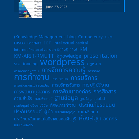
June 27, 2023
(Knowledge Management
blog
Competency
CRM
ICT
intellectual capital
EBSCO
EndNote
KM
Internet Protocol version 6 (IPv6)
IPv6
presentation
KM-ARIT-RMUTT
knowledge
wordpress
training
กฎหมาย
SEO
การจัดการความรู้
การคัดลอกผลงาน
การตลาด
การทำงาน
การบริการ
การนำเสนอ
การปฏิบัติงาน
การบริหารจัดการ
การบริหารการเปลี่ยนแปลง
การพัฒนาองค์กร
การสื่อสาร
การพัฒนาบุคลากร
ฐานข้อมูล
ความสำเร็จ
คอมพิวเตอร์
ฐานข้อมูลออนไลน์
ประกันภัยรถยนต์
ทักษะการทำงาน.
ฐานข้อมูลอ้างอิงงานวิจัย
ประกันรถยนต์
ผู้นำ
ภาษาอังกฤษ
พระราชบัญญัติ
ห้องสมุด
องค์กร
มหาวิทยาลัยเทคโนโลยีราชมงคลธัญบุรี
แนะนำหนังสือ