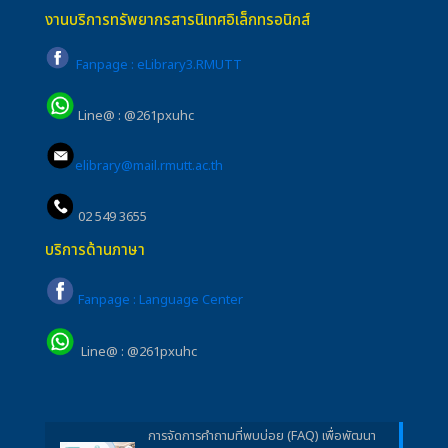
งานบริการทรัพยากรสารนิเทศอิเล็กทรอนิกส์
Fanpage : eLibrary3.RMUTT
Line@ : @261pxuhc
elibrary@mail.rmutt.ac.th
02 549 3655
บริการด้านภาษา
Fanpage : Language Center
Line@ : @261pxuhc
การจัดการคำถามที่พบบ่อย (FAQ) เพื่อพัฒนา