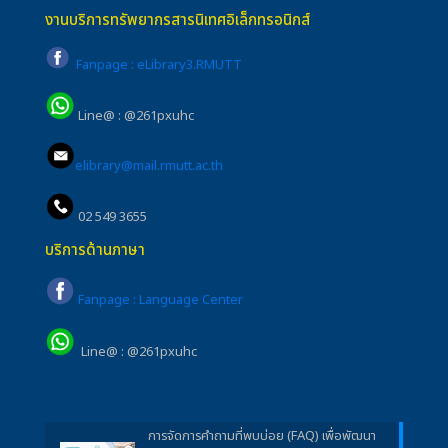
งานบริการทรัพยากรสารนิเทศอิเล็กทรอนิกส์
Fanpage : eLibrary3.RMUTT
Line@ : @261pxuhc
elibrary@mail.rmutt.ac.th
02 549 3655
บริการด้านภาษา
Fanpage : Language Center
Line@ : @261pxuhc
การจัดการคำถามที่พบบ่อย (FAQ) เพื่อพัฒนา