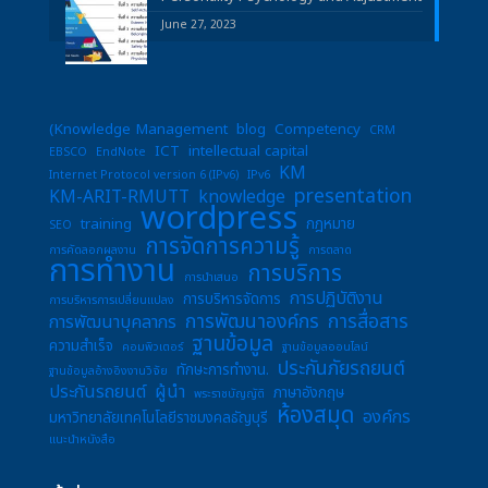
June 27, 2023
(Knowledge Management
blog
Competency
CRM
ICT
intellectual capital
EBSCO
EndNote
KM
Internet Protocol version 6 (IPv6)
IPv6
presentation
KM-ARIT-RMUTT
knowledge
wordpress
training
กฎหมาย
SEO
การจัดการความรู้
การคัดลอกผลงาน
การตลาด
การทำงาน
การบริการ
การนำเสนอ
การปฏิบัติงาน
การบริหารจัดการ
การบริหารการเปลี่ยนแปลง
การพัฒนาองค์กร
การสื่อสาร
การพัฒนาบุคลากร
ฐานข้อมูล
ความสำเร็จ
คอมพิวเตอร์
ฐานข้อมูลออนไลน์
ประกันภัยรถยนต์
ทักษะการทำงาน.
ฐานข้อมูลอ้างอิงงานวิจัย
ประกันรถยนต์
ผู้นำ
ภาษาอังกฤษ
พระราชบัญญัติ
ห้องสมุด
องค์กร
มหาวิทยาลัยเทคโนโลยีราชมงคลธัญบุรี
แนะนำหนังสือ