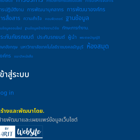
การบริหารจัดการ
ารนำเสนอ
การบริหารการเปลี่ยนแปลง
การพัฒนาองค์กร
ารปฏิบัติงาน
การพัฒนาบุคลากร
ฐานข้อมูล
ารสื่อสาร
ความสำเร็จ
คอมพิวเตอร์
ทักษะการทำงาน.
านข้อมูลออนไลน์
ฐานข้อมูลอ้างอิงงานวิจัย
ระกันภัยรถยนต์
ประกันรถยนต์
ผู้นำ
พระราชบัญญัติ
ห้องสมุด
าษาอังกฤษ
มหาวิทยาลัยเทคโนโลยีราชมงคลธัญบุรี
งค์กร
แนะนำหนังสือ
เข้าสู่ระบบ
Log in
สร้างและพัฒนาโดย.
่ายพัฒนาและเผยแพร่ข้อมูลเว็บไซต์