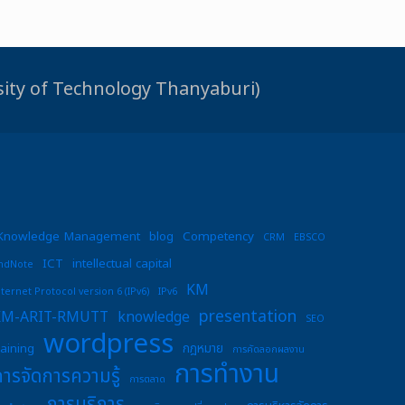
rsity of Technology Thanyaburi)
Knowledge Management
blog
Competency
CRM
EBSCO
ICT
intellectual capital
ndNote
KM
nternet Protocol version 6 (IPv6)
IPv6
presentation
KM-ARIT-RMUTT
knowledge
SEO
wordpress
raining
กฎหมาย
การคัดลอกผลงาน
การทำงาน
การจัดการความรู้
การตลาด
การบริการ