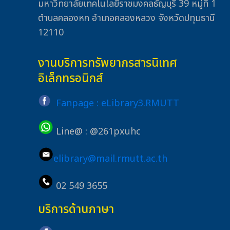
มหาวิทยาลัยเทคโนโลยีราชมงคลธัญบุรี 39 หมู่ที่ 1
ตำบลคลองหก อำเภอคลองหลวง จังหวัดปทุมธานี
12110
งานบริการทรัพยากรสารนิเทศ
อิเล็กทรอนิกส์
Fanpage : eLibrary3.RMUTT
Line@ : @261pxuhc
elibrary@mail.rmutt.ac.th
02 549 3655
บริการด้านภาษา