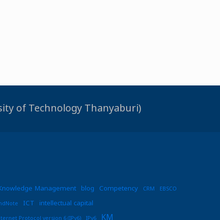
rsity of Technology Thanyaburi)
Knowledge Management
blog
Competency
CRM
EBSCO
ICT
intellectual capital
ndNote
KM
nternet Protocol version 6 (IPv6)
IPv6