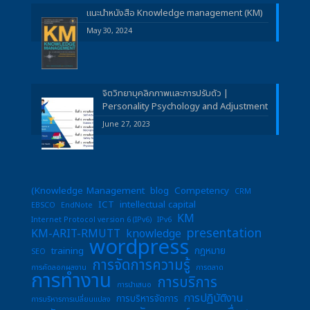
แนะนำหนังสือ Knowledge management (KM)
May 30, 2024
จิตวิทยาบุคลิกภาพและการปรับตัว |
Personality Psychology and Adjustment
June 27, 2023
(Knowledge Management
blog
Competency
CRM
ICT
intellectual capital
EBSCO
EndNote
KM
Internet Protocol version 6 (IPv6)
IPv6
presentation
KM-ARIT-RMUTT
knowledge
wordpress
training
กฎหมาย
SEO
การจัดการความรู้
การคัดลอกผลงาน
การตลาด
การทำงาน
การบริการ
การนำเสนอ
การปฏิบัติงาน
การบริหารจัดการ
การบริหารการเปลี่ยนแปลง