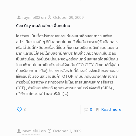
raymiel02
on
October 29, 2009
Ceo City เกมส์คนไทย เพื่อคนไทย
ใครว่าเกมเป็นเรื่องไร้สาระและเอาแต่มอมเมาเด็กและเยาวชนเพียง
อย่างเดียว เกมดี ๆ ก็มีออกถมไปนะครับขึ้นกับว่าเราจะรู้จักเลือกสรร
หรือไม่ วันนี้ที่หยิบยกเรื่องนี้ขึ้นมาก็เพราะผมเป็นคนนึงที่ชอบเล่นเกม
มาก และรับไม่ค่อยได้กับสื่อที่มักจะประโคมข่าวเกี่ยวกับเกมในแง่ลบ
เป็นส่วนใหญ่ ดังนั้นวันนี้ผมจะขอพูดถึงเกมที่ดี และผลิตโดยฝีมือคน
ไทย เพื่อคนไทยมาเป็นตัวอย่างให้ชมกัน CEO CITY คือเกมส์ที่ผู้เล่น
ต้องรับบทบาท เป็นผู้ว่าราชการจังหวัดที่ต้องสร้างจังหวัดของตนเอง
ให้เจริญรุ่งเรือง และขายสินค้า OTOP เกมนี้เกิดขึ้นมาจากโครงการ
การร่วมมือระหว่าง กระทรวงเทคโนโลยีสารสนเทศและการสื่อสาร
(ICT) , สำนักงานส่งเสริมอุตสาหกรรมซอฟแวร์แห่งชาติ (SIPA) ,
บริษัท ไมโครซอฟท์ และ บริษัท
[…]
8
0
Read more
raymiel02
on
October 2, 2009