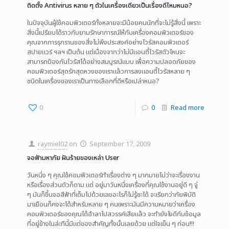
ติดตั้ง Antivirus หลาย ๆ ตัวในเครื่องเดียวเป็นเรื่องดีไหมหนอ?
ในปัจจุบันผู้ใช้คอมพิวเตอร์ทั้งหลายจะมีน้อยคนนักที่จะไม่รู้สิ่งนี้ เพราะ
สิ่งนี้เปรียบได้ราวกับยามรักษาการณ์ให้กับเครื่องคอมพิวเตอร์ของ
คุณจากการรุกรานของสิ่งไม่พึงประสงค์อย่างไวรัสคอมพิวเตอร์
สปายแวร์ ฯลฯ เป็นต้น แต่เนื่องจากว่าไม่มีแอนตี้ไวรัสตัวไหนจะ
สามารถป้องกันไวรัสได้อย่างสมบูรณ์แบบ เพื่อความปลอดภัยของ
คอมพิวเตอร์สุดรักสุดหวงของเราแล้วการลงแอนตี้ไวรัสหลาย ๆ
ชนิดในเครื่องของเราเป็นทางเลือกที่ดีหรือเปล่าหนอ?
0
0
Read more
raymiel02
on
September 17, 2009
จอฟ้ามหาภัย ฝันร้ายของเหล่า User
วันหนึ่ง ๆ คุณใช้คอมพิวเตอร์ทำเรื่องต่าง ๆ มากมายไม่ว่าจะเรื่องงาน
หรือเรื่องส่วนตัวก็ตาม แต่ อยู่มาวันหนึ่งเครื่องที่คุณใช้งานอยู่ดี ๆ จู่
ๆ มันก็ขึ้นจอสีฟ้าที่เต็มไปด้วยเลขอะไรก็ไม่รู้ซะได้ จะเรียกว่าภัยพิบัติ
มาเยือนก็คงจะได้สำหรับหลาย ๆ คนเพราะมันมีความหมายว่าเครื่อง
คอมพิวเตอร์ของคุณได้อำลาไปสวรรค์เสียแล้ว จะทำยังไงดีกับข้อมูล
ที่อยู่ข้างในล่ะทีนี้มีแต่ของสำคัญทั้งนั้นเลยด้วย แต่ใจเย็น ๆ ก่อน!!!