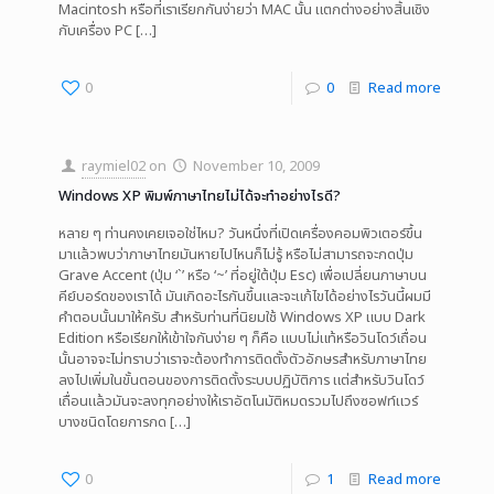
Macintosh หรือที่เราเรียกกันง่ายว่า MAC นั้น แตกต่างอย่างสิ้นเชิง
กับเครื่อง PC
[…]
0
0
Read more
raymiel02
on
November 10, 2009
Windows XP พิมพ์ภาษาไทยไม่ได้จะทำอย่างไรดี?
หลาย ๆ ท่านคงเคยเจอใช่ไหม? วันหนึ่งที่เปิดเครื่องคอมพิวเตอร์ขึ้น
มาแล้วพบว่าภาษาไทยมันหายไปไหนก็ไม่รู้ หรือไม่สามารถจะกดปุ่ม
Grave Accent (ปุ่ม ‘`’ หรือ ‘~’ ที่อยู่ใต้ปุ่ม Esc) เพื่อเปลี่ยนภาษาบน
คีย์บอร์ดของเราได้ มันเกิดอะไรกันขึ้นและจะแก้ไขได้อย่างไรวันนี้ผมมี
คำตอบนั้นมาให้ครับ สำหรับท่านที่นิยมใช้ Windows XP แบบ Dark
Edition หรือเรียกให้เข้าใจกันง่าย ๆ ก็คือ แบบไม่แท้หรือวินโดว์เถื่อน
นั้นอาจจะไม่ทราบว่าเราจะต้องทำการติดตั้งตัวอักษรสำหรับภาษาไทย
ลงไปเพิ่มในขั้นตอนของการติดตั้งระบบปฏิบัติการ แต่สำหรับวินโดว์
เถื่อนแล้วมันจะลงทุกอย่างให้เราอัตโนมัติหมดรวมไปถึงซอฟท์แวร์
บางชนิดโดยการกด
[…]
0
1
Read more