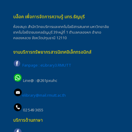
บล็อค เพื่อการจัดการความรู้ มทร.ธัญบุรี
ห้องสมุด สำนักวิทยบริการและเทคโนโลยีสารสนเทศ มหาวิทยาลัย
เทคโนโลยีราชมงคลธัญบุรี 39 หมู่ที่ 1 ตำบลคลองหก อำเภอ
คลองหลวง จังหวัดปทุมธานี 12110
งานบริการทรัพยากรสารนิเทศอิเล็กทรอนิกส์
Fanpage : eLibrary3.RMUTT
Line@ : @261pxuhc
elibrary@mail.rmutt.ac.th
02 549 3655
บริการด้านภาษา