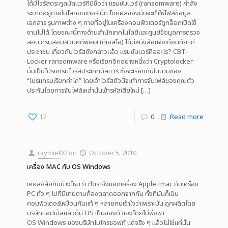
ได้มีไวรัสตระกูลมัลแวร์ที่มีชื่อว่า แรนซัมแวร์ (ransomware) กำลัง
ระบาดอยู่ภายในโลกอินเตอร์เน็ต โดยผลของมันจะทำให้ไฟล์ข้อมูล
เอกสาร รูปภาพต่าง ๆ ภายที่อยู่ในเครื่องคอมพิวเตอร์ถูกล็อกเปิดใช้
งานไม่ได้ โดยขณะนี้ทางด้านสำนักเทคโนโลยีและศูนย์ข้อมูลการตรวจ
สอบ กรมสอบสวนคดีพิเศษ (ดีเอสไอ) ได้มีหนังสือแจ้งเตือนภัยแก่
ประชาชน เกี่ยวกับไวรัสดังกล่าวแล้ว แรนซัมแวร์คืออะไร? CBT-
Locker ransomware หรือเรียกอีกอย่างหนึ่งว่า Cryptolocker
นั้นเป็นโปรแกรมไวรัสประเภทมัลแวร์ ซึ่งจะเรียกกันในนามของ
“โปรแกรมเรียกค่าไถ่” โดยเจ้าไวรัสตัวนี้จะทำการจับไฟล์ของคุณตัว
ประกันโดยการจับไฟล์เหล่านั้นเข้ารหัสเสียใหม่
[…]
12
0
Read more
raymiel02
on
October 5, 2010
เครื่อง MAC กับ OS Windows
เคยสงสัยกันบ้างไหมว่า ทำเราจึงแยกเครื่อง Apple Imac กับเครื่อง
PC ทั่ว ๆ ไปที่มีขายตามท้องตลาดออกจากกัน ทั้งที่มันก็เป็น
คอมพิวเตอร์เหมือนกันแท้ ๆ หลายคนเข้าใจว่าเพราะมัน ถูกผลิตโดย
บริษัทแอปเปิ้ลแล้วก็มี OS เป็นของตัวเองโดยไม่พึ่งพา
OS Windows ของบริษัทไมโครซอฟท์ แต่จริง ๆ แล้วไม่ใช่แค่นั้น