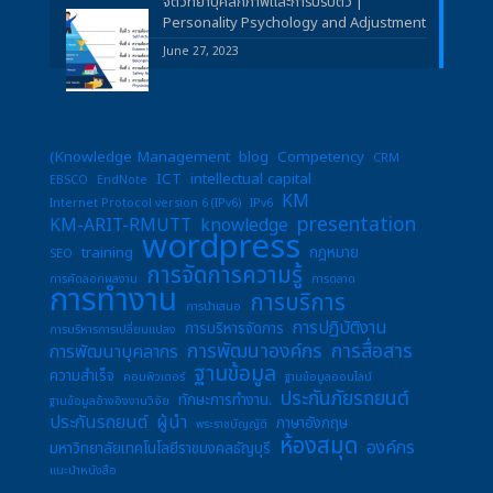
จิตวิทยาบุคลิกภาพและการปรับตัว |
Personality Psychology and Adjustment
June 27, 2023
(Knowledge Management
blog
Competency
CRM
ICT
intellectual capital
EBSCO
EndNote
KM
Internet Protocol version 6 (IPv6)
IPv6
presentation
KM-ARIT-RMUTT
knowledge
wordpress
training
กฎหมาย
SEO
การจัดการความรู้
การคัดลอกผลงาน
การตลาด
การทำงาน
การบริการ
การนำเสนอ
การปฏิบัติงาน
การบริหารจัดการ
การบริหารการเปลี่ยนแปลง
การพัฒนาองค์กร
การสื่อสาร
การพัฒนาบุคลากร
ฐานข้อมูล
ความสำเร็จ
คอมพิวเตอร์
ฐานข้อมูลออนไลน์
ประกันภัยรถยนต์
ทักษะการทำงาน.
ฐานข้อมูลอ้างอิงงานวิจัย
ประกันรถยนต์
ผู้นำ
ภาษาอังกฤษ
พระราชบัญญัติ
ห้องสมุด
องค์กร
มหาวิทยาลัยเทคโนโลยีราชมงคลธัญบุรี
แนะนำหนังสือ