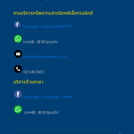
งานบริการทรัพยากรสารนิเทศอิเล็กทรอนิกส์
Fanpage : eLibrary3.RMUTT
Line@ : @261pxuhc
elibrary@mail.rmutt.ac.th
02 549 3655
บริการด้านภาษา
Fanpage : Language Center
Line@ : @261pxuhc