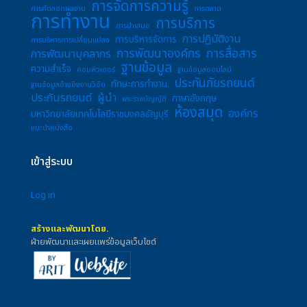
การจัดการความรู้
การคัดลอกผลงาน
การตลาด
การทำงาน
การบริการ
การนำเสนอ
การปฏิบัติงาน
การบริหารจัดการ
การบริหารการเปลี่ยนแปลง
การพัฒนาองค์กร
การสื่อสาร
การพัฒนาบุคลากร
ฐานข้อมูล
ความสำเร็จ
คอมพิวเตอร์
ฐานข้อมูลออนไลน์
ประกันภัยรถยนต์
ทักษะการทำงาน.
ฐานข้อมูลอ้างอิงงานวิจัย
ประกันรถยนต์
ผู้นำ
ภาษาอังกฤษ
พระราชบัญญัติ
ห้องสมุด
องค์กร
มหาวิทยาลัยเทคโนโลยีราชมงคลธัญบุรี
แนะนำหนังสือ
เข้าสู่ระบบ
Log in
สร้างและพัฒนาโดย.
ฝ่ายพัฒนาและเผยแพร่ข้อมูลเว็บไซต์