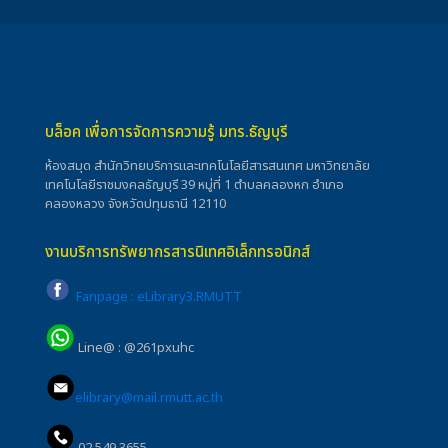
บล็อค เพื่อการจัดการความรู้ มทร.ธัญบุรี
ห้องสมุด สำนักวิทยบริการและเทคโนโลยีสารสนเทศ มหาวิทยาลัย
เทคโนโลยีราชมงคลธัญบุรี 39 หมู่ที่ 1 ตำบลคลองหก อำเภอ
คลองหลวง จังหวัดปทุมธานี 12110
งานบริการทรัพยากรสารนิเทศอิเล็กทรอนิกส์
Fanpage : eLibrary3.RMUTT
Line@ : @261pxuhc
elibrary@mail.rmutt.ac.th