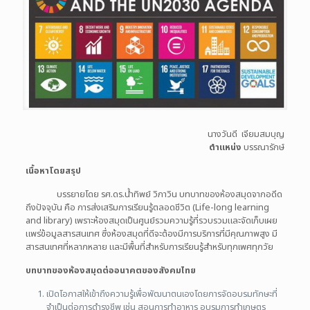
นางวันดี เจียมสมบุญ
ตำแหน่ง
บรรณารักษ์
เนื้อหาโดยสรุป
บรรยายโดย รศ.ดร.น้ำทิพย์ วิภาวิน
บทบาทของห้องสมุดจากอดีด
ถึงปัจจุบัน คือ การส่งเสริมการเรียนรู้ตลอดชีวิต (Life-long learning
and library) เพราะห้องสมุดเป็นศูนย์รวมความรู้ที่รวบรวมและจัดเก็บเผย
แพร่ข้อมูลสารสนเทศ ซึ่งห้องสมุดที่ดีจะต้องมีการบริการที่มีคุณภาพสูง มี
สารสนเทศที่หลากหลาย และมีพื้นที่สำหรับการเรียนรู้สำหรับทุกเพศทุกวัย
บทบาทของห้องสมุดต่ออนาคตของสังคมไทย
เปิดโอกาสให้เข้าถึงความรู้เพื่อพัฒนาตนเองโดยการจัดอบรมทักษะที่
จำเป็นต่อการดำรงชีพ เช่น สอนการทำอาหาร อบรมการทำเกษตร