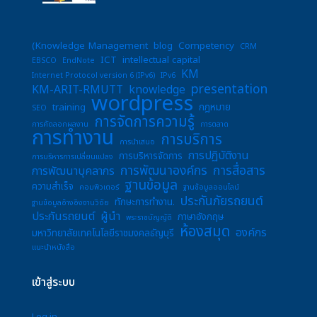
(Knowledge Management
blog
Competency
CRM
ICT
intellectual capital
EBSCO
EndNote
KM
Internet Protocol version 6 (IPv6)
IPv6
presentation
KM-ARIT-RMUTT
knowledge
wordpress
training
กฎหมาย
SEO
การจัดการความรู้
การคัดลอกผลงาน
การตลาด
การทำงาน
การบริการ
การนำเสนอ
การปฏิบัติงาน
การบริหารจัดการ
การบริหารการเปลี่ยนแปลง
การพัฒนาองค์กร
การสื่อสาร
การพัฒนาบุคลากร
ฐานข้อมูล
ความสำเร็จ
คอมพิวเตอร์
ฐานข้อมูลออนไลน์
ประกันภัยรถยนต์
ทักษะการทำงาน.
ฐานข้อมูลอ้างอิงงานวิจัย
ประกันรถยนต์
ผู้นำ
ภาษาอังกฤษ
พระราชบัญญัติ
ห้องสมุด
องค์กร
มหาวิทยาลัยเทคโนโลยีราชมงคลธัญบุรี
แนะนำหนังสือ
เข้าสู่ระบบ