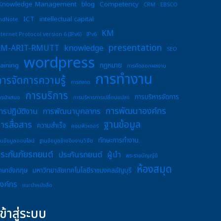
Knowledge Management
blog
Competency
CRM
EBSCO
ICT
intellectual capital
ndNote
KM
nternet Protocol version 6 (IPv6)
IPv6
presentation
KM-ARIT-RMUTT
knowledge
SEO
wordpress
raining
กฎหมาย
การคัดลอกผลงาน
การทำงาน
การจัดการความรู้
การตลาด
การบริการ
การบริหารจัดการ
ารนำเสนอ
การบริหารการเปลี่ยนแปลง
การพัฒนาองค์กร
ารปฏิบัติงาน
การพัฒนาบุคลากร
ฐานข้อมูล
ารสื่อสาร
ความสำเร็จ
คอมพิวเตอร์
ทักษะการทำงาน.
านข้อมูลออนไลน์
ฐานข้อมูลอ้างอิงงานวิจัย
ระกันภัยรถยนต์
ประกันรถยนต์
ผู้นำ
พระราชบัญญัติ
ห้องสมุด
าษาอังกฤษ
มหาวิทยาลัยเทคโนโลยีราชมงคลธัญบุรี
งค์กร
แนะนำหนังสือ
เข้าสู่ระบบ