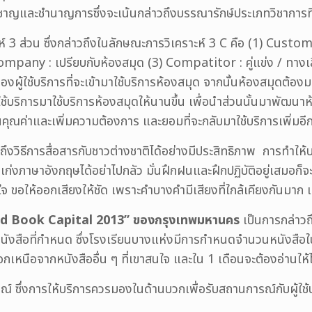
่ยวชาญและชำนาญการซึ่งจะเน้นกล่าวถึงบรรณารักษ์ประเภทวิชาการ
 3 ส่วน ซึ่งกล่าวถึงในลักษณะการวิเคราะห์ 3 C คือ (1) Customer 
2) Company : เปรียบกับห้องสมุด (3) Compatitor : คู่แข่ง / ทางเ
เวลาของผู้ใช้บริการที่จะเข้ามาใช้บริการห้องสมุด จากนั้นห้องสมุดต
้ใช้บริการมาใช้บริการห้องสมุดให้นานขึ้น เพื่อนำส่วนนั้นมาพัฒ
เห็นคุณค่าและเพิ่มความต้องการ และยอมที่จะกลับมาใช้บริการเพิ่มอี
วถึงวิธีการสื่อสารกับชาวต่างชาติได้อย่างมีประสิทธิภาพ การทำให
เก่งภาษาอังกฤษได้อย่าไปกลัว มั่นฝึกฝนและฝึกปฏิบัติอยู่เสมอก็จ
จ ขอให้ออกเสียงให้ชัด เพราะคำบางคำมีเสียงที่ใกล้เคียงกันมาก 
d Book Capital 2013”
ของกรุงเทพมหานคร
เป็นการกล่าว
ังสือที่กำหนด ซึ่งโรงเรียนบางแห่งมีการกำหนดจำนวนหนังสือในกา
นือจากหนังสืออื่น ๆ ที่เขาสนใจ และใน 1 เดือนจะต้องอ่านให้ได้
์ ซึ่งการให้บริการควรมองในด้านบวกเพื่อรับสถานการณ์กับผู้ใช้บร