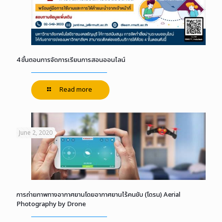
4 ขั้นตอนการจัดการเรียนการสอนออนไลน์
Read more
June 2, 2020
การถ่ายภาพทางอากาศยานโดยอากาศยานไร้คนขับ (โดรน) Aerial
Photography by Drone