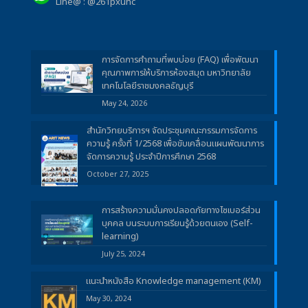
Line@ : @261pxuhc
การจัดการคำถามที่พบบ่อย (FAQ) เพื่อพัฒนา
คุณภาพการให้บริการห้องสมุด มหาวิทยาลัย
เทคโนโลยีราชมงคลธัญบุรี
May 24, 2026
สำนักวิทยบริการฯ จัดประชุมคณะกรรมการจัดการ
ความรู้ ครั้งที่ 1/2568 เพื่อขับเคลื่อนแผนพัฒนาการ
จัดการความรู้ ประจำปีการศึกษา 2568
October 27, 2025
การสร้างความมั่นคงปลอดภัยทางไซเบอร์ส่วน
บุคคล บนระบบการเรียนรู้ด้วยตนเอง (Self-
learning)
July 25, 2024
แนะนำหนังสือ Knowledge management (KM)
May 30, 2024