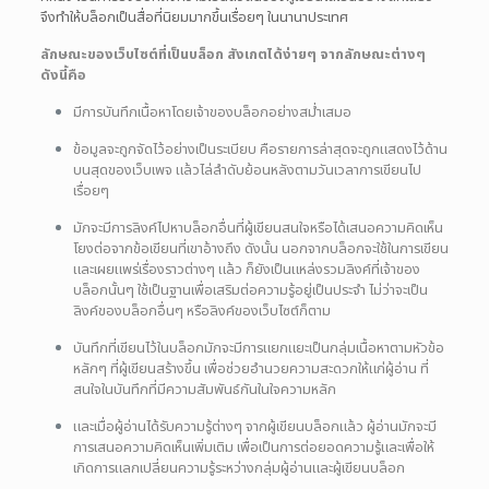
จึงทำให้บล็อกเป็นสื่อที่นิยมมากขึ้นเรื่อยๆ ในนานาประเทศ
ลักษณะของเว็บไซต์ที่เป็นบล็อก สังเกตได้ง่ายๆ จากลักษณะต่างๆ
ดังนี้คือ
มีการบันทึกเนื้อหาโดยเจ้าของบล็อกอย่างสม่ำเสมอ
ข้อมูลจะถูกจัดไว้อย่างเป็นระเบียบ คือรายการล่าสุดจะถูกแสดงไว้ด้าน
บนสุดของเว็บเพจ แล้วไล่ลำดับย้อนหลังตามวันเวลาการเขียนไป
เรื่อยๆ
มักจะมีการลิงค์ไปหาบล็อกอื่นที่ผู้เขียนสนใจหรือได้เสนอความคิดเห็น
โยงต่อจากข้อเขียนที่เขาอ้างถึง ดังนั้น นอกจากบล็อกจะใช้ในการเขียน
และเผยแพร่เรื่องราวต่างๆ แล้ว ก็ยังเป็นแหล่งรวมลิงค์ที่เจ้าของ
บล็อกนั้นๆ ใช้เป็นฐานเพื่อเสริมต่อความรู้อยู่เป็นประจำ ไม่ว่าจะเป็น
ลิงค์ของบล็อกอื่นๆ หรือลิงค์ของเว็บไซต์ก็ตาม
บันทึกที่เขียนไว้ในบล็อกมักจะมีการแยกแยะเป็นกลุ่มเนื้อหาตามหัวข้อ
หลักๆ ที่ผู้เขียนสร้างขึ้น เพื่อช่วยอำนวยความสะดวกให้แก่ผู้อ่าน ที่
สนใจในบันทึกที่มีความสัมพันธ์กันในใจความหลัก
และเมื่อผู้อ่านได้รับความรู้ต่างๆ จากผู้เขียนบล็อกแล้ว ผู้อ่านมักจะมี
การเสนอความคิดเห็นเพิ่มเติม เพื่อเป็นการต่อยอดความรู้และเพื่อให้
เกิดการแลกเปลี่ยนความรู้ระหว่างกลุ่มผู้อ่านและผู้เขียนบล็อก