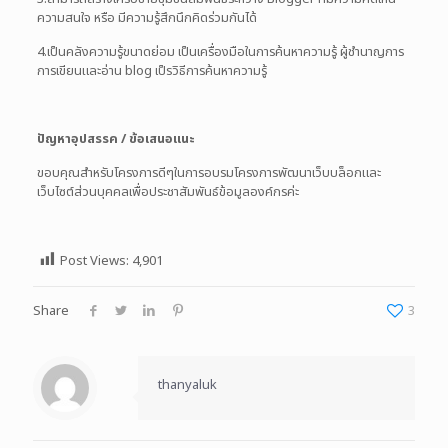
ความสนใจ หรือ มีความรู้สึกนึกคิดร่วมกันได้
4.เป็นคลังความรู้ขนาดย่อม เป็นเครื่องมือในการค้นหาความรู้ ผู้ชำนาญการ
การเขียนและอ่าน blog เป็รวิธีการค้นหาความรู้
ปัญหาอุปสรรค / ข้อเสนอแนะ
ขอบคุณสำหรับโครงการดีๆในการอบรมโครงการพัฒนาเว็บบล็อกและ
เว็บไซต์ส่วนบุคคลเพื่อประชาสัมพันธ์ข้อมูลองค์กรค่ะ
Post Views:
4,901
Share
3
thanyaluk