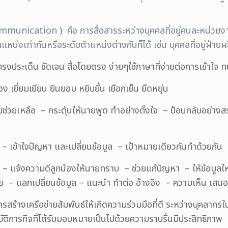
unication ) คือ การสื่อสารระหว่างบุคคลที่อยู่คนละหน่วยงาน
น่งเท่ากันหรือระดับตำแหน่งต่างกันก็ได้ เช่น บุคคลที่อยู่ฝ่ายผล
ระเด็น ชัดเจน สื่อโดยตรง ง่ายๆใช้ภาษาที่ง่ายต่อการเข้าใจ 
ยมเยียน ยินยอม หยิบยื่น เยือกเย็น ยืดหยุ่น
ยช่วยเหลือ – กระตุ้นให้นายพูด ทำอย่างตั้งใจ – ป้อนกลับอย่างส
 – เข้าใจปัญหา และเปลี่ยนข้อมูล – เป้าหมายเดียวกันทำด้วยกัน 
– แจ้งความดีลูกน้องให้นายทราบ – ช่วยแก้ปัญหา – ให้ข้อมูลใหม่
่าย – แลกเปลี่ยนข้อมูล – แนะนำ ทำต่อ อ้างอิง – ความเห็น เสน
ารสร้างเครือข่ายสัมพันธ์ให้เกิดความร่วมมือที่ดี ระหว่างบุคลา
บัติภารกิจที่ได้รับมอบหมายเป็นไปด้วยความราบรื่นมีประสิทธิภาพ