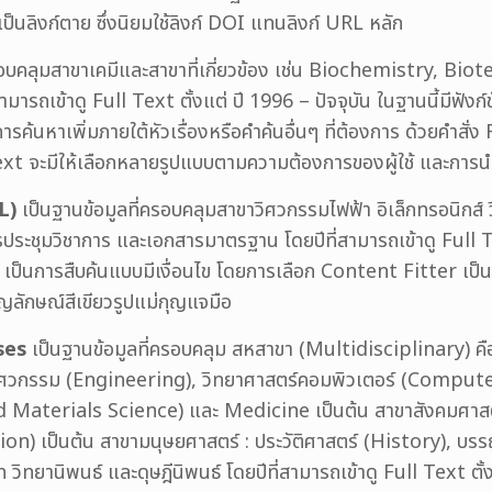
เป็นลิงก์ตาย ซึ่งนิยมใช้ลิงก์ DOI แทนลิงก์ URL หลัก
รอบคลุมสาขาเคมีและสาขาที่เกี่ยวข้อง เช่น Biochemistry, Bi
สามารถเข้าดู Full Text ตั้งแต่ ปี 1996 – ปัจจุบัน ในฐานนี้มีฟัง
ารค้นหาเพิ่มภายใต้หัวเรื่องหรือคำค้นอื่นๆ ที่ต้องการ ด้วยคำสั่ง
 text จะมีให้เลือกหลายรูปแบบตามความต้องการของผู้ใช้ และ
L)
เป็นฐานข้อมูลที่ครอบคลุมสาขาวิศวกรรมไฟฟ้า อิเล็กทรอนิกส์ วิ
ารประชุมวิชาการ และเอกสารมาตรฐาน โดยปีที่สามารถเข้าดู Full Te
็นการสืบค้นแบบมีเงื่อนไข โดยการเลือก Content Fitter เป็
ัญลักษณ์สีเขียวรูปแม่กุญแจมือ
ses
เป็นฐานข้อมูลที่ครอบคลุม สหสาขา (Multidisciplinary) ค
ศวกรรม (Engineering), วิทยาศาสตร์คอมพิวเตอร์ (Computer
 Materials Science) และ Medicine เป็นต้น สาขาสังคมศาสต
on) เป็นต้น สาขามนุษยศาสตร์ : ประวัติศาสตร์ (History), บ
วิทยานิพนธ์ และดุษฎีนิพนธ์ โดยปีที่สามารถเข้าดู Full Text ตั้งแ