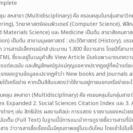
omplete
คลุม สหสาขา (Multidisciplinary) คือ ครอบคลุมในกลุ่มสาขา
ing), วิทยาศาสตร์คอมพิวเตอร์ (Computer Science), ฟิสิก
 Materials Science) และ Medicine เป็นต้น สาขาสังคมศาสต
on) เป็นต้น สาขามนุษยศาสตร์ : ประวัติศาสตร์ (History), บ
 วารสารอิเล็กทรอนิกส์ ประมาณ 1,800 ชื่อวารสาร โดยปีที่สามารถเ
 ซึ่งจะอยู่ในเมนูคำสั่ง View Article มีแค่เฉพาะบางบทความเท
รแต่ละฉบับ และสัญลักษณ์รูปแม่กุญแจหากปรากฏอยู่ที่หน้าแต่ล
นหน้าแรกของฐานข้อมูลจะปรากฏคำว่า New books and Journals a
่ภายใต้เครือข่าย หากเป็นสีส้มแสดงว่าใช้งานอยู่ภายนอกเครือข่า
รอบคลุม สหสาขา (Multidisciplinary) คือ ครอบคลุมในกลุ่มสาข
ndex Expanded 2. Social Sciences Citation Index และ 3. 
ทต่างๆ เช่น สิทธิบัตร ผลงานศิลปะ การแสดง รายงานของหน่วยงา
ารฉบับเต็ม (Full Text) ในฐานนี้มีการแนะนำการดูรายชื่อวารสารที
่าวารสารชื่อเรื่องนั้นมีคุณภาพอยู่ในระดับไหน โดยเข้าไปในชื่