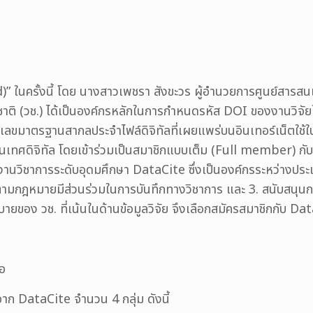
” ในครั้งนี้ โดย นางสาวเพชรา สังขะวร ผู้อำนวยการศูนย์สารสน
ติ (วช.) ได้เป็นองค์กรหลักในการกำหนดรหัส DOI ของงานวิจัย
ึง เลขมาตรฐานสากลประจำไฟล์ดิจิทัลที่เผยแพร่บนอินเทอร์เน็ตใช้ใน
ศดิจิทัล โดยเข้าร่วมเป็นสมาชิกแบบเต็ม (Full member) กับ
านวิชาการระดับอุดมศึกษา DataCite ซึ่งเป็นองค์กรระหว่างประเทศท
ต้องตามกฎหมายมีส่วนร่วมในการบันทึกทางวิชาการ และ 3. สนับสนุนก
ายของ วช. ที่เน้นในด้านข้อมูลวิจัย จึงเลือกสมัครสมาชิกกับ D
ือ
าก DataCite จำนวน 4 กลุ่ม ดังนี้