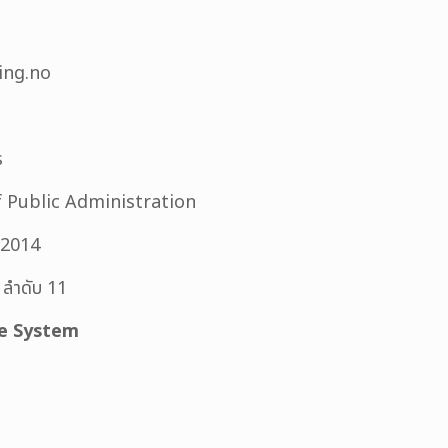
ning.no
ร
 Public Administration
ี 2014
ลำดับ 11
le System