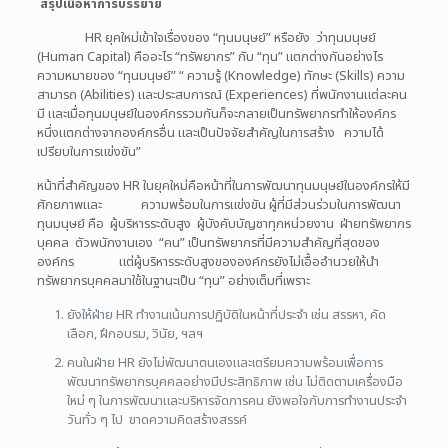
สรุปเนื้อหาการบรรยาย
HR ยุคใหม่เข้าใจเรื่องของ “ทุนมนุษย์” หรือยัง ว่าทุนมนุษย์
(Human Capital) คืออะไร “ทรัพยากร” กับ “ทุน” แตกต่างกันอย่างไร
ความหมายของ “ทุนมนุษย์” “ ความรู้ (Knowledge) ทักษะ (Skills) ความ
สามารถ (Abilities) และประสบการณ์ (Experiences) ที่พนักงานแต่ละคน
มี และเมื่อทุนมนุษย์ในองค์กรรวมกันก็จะกลายเป็นทรัพยากรทำให้องค์กร
หนึ่งแตกต่างจากองค์กรอื่น และเป็นปัจจัยสำคัญในการสร้าง ความได้
เปรียบในการแข่งขัน”
หน้าที่สำคัญของ HR ในยุคใหม่คือหน้าที่ในการพัฒนาทุนมนุษย์ในองค์กรให้มี
ศักยภาพและ ความพร้อมในการแข่งขัน ผู้ที่มีส่วนร่วมในการพัฒนา
ทุนมนุษย์ คือ ผู้บริหารระดับสูง ผู้บังคับบัญชาทุกหน่วยงาน ฝ่ายทรัพยากร
บุคคล ตัวพนักงานเอง “คน” เป็นทรัพยากรที่มีความสำคัญที่สุดของ
องค์กร แต่ผู้บริหารระดับสูงขององค์กรยังไม่เอื้ออำนวยให้นำ
ทรัพยากรบุคคลมาใช้ในฐานะเป็น “ทุน” อย่างเต็มที่เพราะ
ยังให้ฝ่าย HR ทำงานเน้นการปฏิบัติในหน้าที่ประจำ เช่น สรรหา, คัด
เลือก, ฝึกอบรม, วินัย, ฯลฯ
คนในฝ่าย HR ยังไม่พัฒนาตนเองและเตรียมความพร้อมเพื่อการ
พัฒนาทรัพยากรบุคคลอย่างมีประสิทธิภาพ เช่น ไม่ติดตามเครื่องมือ
ใหม่ ๆ ในการพัฒนาและบริหารจัดการคน ยังพอใจกับการทำงานประจำ
วันทั่ว ๆ ไป ขาดความคิดสร้างสรรค์