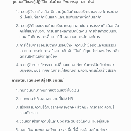
คุณสมบัติของผู้ปฏิบัติงานในฝ่ายทรัพยากรบุคคลยุคใหม่
ความรู้เชิงธุรกิจ คือ มีความรู้ในสินค้าและบริการ ขององค์การอย่าง
ดี มุ่งเน้นที่ลูกค้าเป็นหลัก และมีสัมพันธภาพที่ดีกับลูกค้า
ความรู้/ทักษะในงานด้านทรัพยากรบุคคล เช่น การสรรหาคัดเลือกจัด
คนให้เหมาะกับงาน การบริหารผลการปฏิบัติงาน การจ่ายค่าตอบแทน
และสวัสดิการ การสื่อสารที่ดี ออกแบบการจัดองค์การ
การได้รับการยอมรับจากคนรอบข้าง ความน่าเชื่อถือและจริยธรรม
ความสามารถในการสร้างสายสัมพันธ์อันดี มีคุณค่าต่อองค์กร กล้า
ตัดสินใจทำในสิ่งที่ถูกต้อง
ความรู้ในการบริหารความเปลี่ยนแปลง ทักษะในการโน้มน้าวใจและ
มนุษยสัมพันธ์ ทักษะในการแก้ไขปัญหา มีความคิดริเริ่มสร้างสรรค์
การพัฒนาตนเองไปสู่ HR ยุคใหม่
ทบทวนบทบาทหน้าที่ของตนเองให้ชัดเจน
แยกงาน HR ออกจากงานที่ไม่ใช่ HR
สร้างเสริมความรู้ด้านธุรกิจ/เศรษฐกิจ / สังคม / การตลาด ความรู้
รอบตัว ฯลฯ
ขวนขวายใฝ่หาความรู้และ Update ตนเองในงาน HR อยู่เสมอ
ออกเดินสายพบปะพนักงาน / ลงพื้นที่เพื่อหาข้อมูลด้านต่าง ๆ