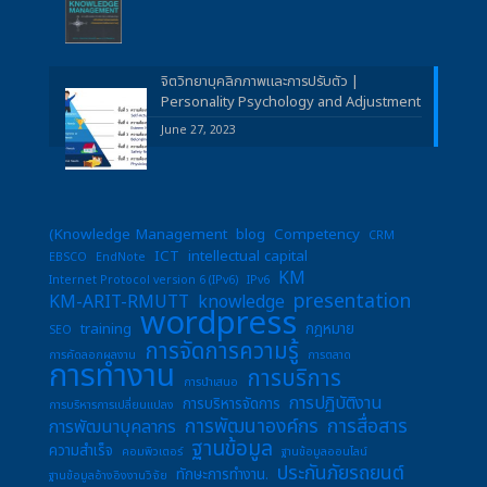
จิตวิทยาบุคลิกภาพและการปรับตัว |
Personality Psychology and Adjustment
June 27, 2023
(Knowledge Management
blog
Competency
CRM
ICT
intellectual capital
EBSCO
EndNote
KM
Internet Protocol version 6 (IPv6)
IPv6
presentation
KM-ARIT-RMUTT
knowledge
wordpress
training
กฎหมาย
SEO
การจัดการความรู้
การคัดลอกผลงาน
การตลาด
การทำงาน
การบริการ
การนำเสนอ
การปฏิบัติงาน
การบริหารจัดการ
การบริหารการเปลี่ยนแปลง
การพัฒนาองค์กร
การสื่อสาร
การพัฒนาบุคลากร
ฐานข้อมูล
ความสำเร็จ
คอมพิวเตอร์
ฐานข้อมูลออนไลน์
ประกันภัยรถยนต์
ทักษะการทำงาน.
ฐานข้อมูลอ้างอิงงานวิจัย