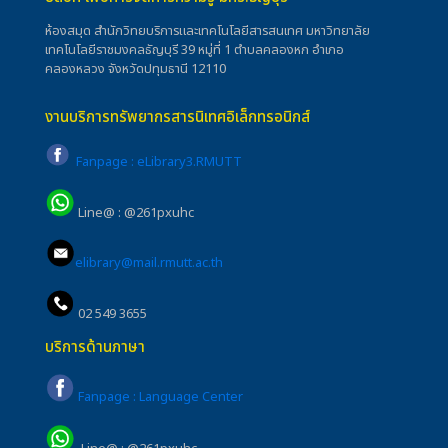
ห้องสมุด สำนักวิทยบริการและเทคโนโลยีสารสนเทศ มหาวิทยาลัย
เทคโนโลยีราชมงคลธัญบุรี 39 หมู่ที่ 1 ตำบลคลองหก อำเภอ
คลองหลวง จังหวัดปทุมธานี 12110
งานบริการทรัพยากรสารนิเทศอิเล็กทรอนิกส์
Fanpage : eLibrary3.RMUTT
Line@ : @261pxuhc
elibrary@mail.rmutt.ac.th
02 549 3655
บริการด้านภาษา
Fanpage : Language Center