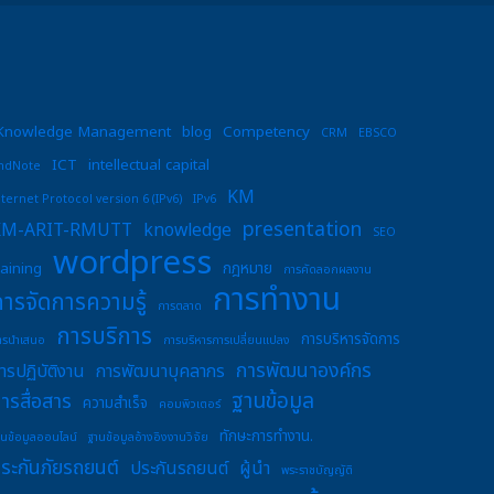
Knowledge Management
blog
Competency
CRM
EBSCO
ICT
intellectual capital
ndNote
KM
nternet Protocol version 6 (IPv6)
IPv6
presentation
KM-ARIT-RMUTT
knowledge
SEO
wordpress
raining
กฎหมาย
การคัดลอกผลงาน
การทำงาน
การจัดการความรู้
การตลาด
การบริการ
การบริหารจัดการ
ารนำเสนอ
การบริหารการเปลี่ยนแปลง
การพัฒนาองค์กร
ารปฏิบัติงาน
การพัฒนาบุคลากร
ฐานข้อมูล
ารสื่อสาร
ความสำเร็จ
คอมพิวเตอร์
ทักษะการทำงาน.
านข้อมูลออนไลน์
ฐานข้อมูลอ้างอิงงานวิจัย
ระกันภัยรถยนต์
ประกันรถยนต์
ผู้นำ
พระราชบัญญัติ