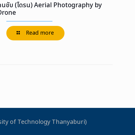
คนขับ (โดรน) Aerial Photography by
Drone
Read more
rsity of Technology Thanyaburi)