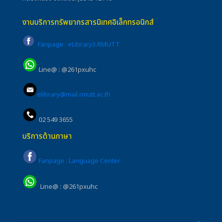
งานบริการทรัพยากรสารนิเทศอิเล็กทรอนิกส์
Fanpage : eLibrary3.RMUTT
Line@ : @261pxuhc
elibrary@mail.rmutt.ac.th
02 549 3655
บริการด้านภาษา
Fanpage : Language Center
Line@ : @261pxuhc