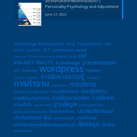
จิตวิทยาบุคลิกภาพและการปรับตัว |
Personality Psychology and Adjustment
June 27, 2023
(Knowledge Management
blog
Competency
CRM
ICT
intellectual capital
EBSCO
EndNote
KM
Internet Protocol version 6 (IPv6)
IPv6
presentation
KM-ARIT-RMUTT
knowledge
wordpress
training
กฎหมาย
SEO
การจัดการความรู้
การคัดลอกผลงาน
การตลาด
การทำงาน
การบริการ
การนำเสนอ
การปฏิบัติงาน
การบริหารจัดการ
การบริหารการเปลี่ยนแปลง
การพัฒนาองค์กร
การสื่อสาร
การพัฒนาบุคลากร
ฐานข้อมูล
ความสำเร็จ
คอมพิวเตอร์
ฐานข้อมูลออนไลน์
ประกันภัยรถยนต์
ทักษะการทำงาน.
ฐานข้อมูลอ้างอิงงานวิจัย
ประกันรถยนต์
ผู้นำ
ภาษาอังกฤษ
พระราชบัญญัติ
ห้องสมุด
องค์กร
มหาวิทยาลัยเทคโนโลยีราชมงคลธัญบุรี
แนะนำหนังสือ