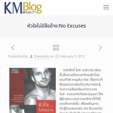
หัวใจไม่มีข้ออ้าง:No Excuses
Published by
thanyaluk
on
February 3, 2012
หนังสือที่ ไคล์ เมย์นาร์ด เขียน
ขึ้นซึ่งแปลเป็นภาษาไทยแล้วโดย
คุณดำริห์ ชาญชับวานิช เรื่องราวที่
ให้แรงบันดาลใจเกี่ยวกับการต่อสู้
กับความเสียเปรียบต่างๆ ของ
ไคล์ ครอบครัวที่สนับสนุนเขา โค้ช
ผู้ฝึกสอน และความศรัทธาที่ทำให้
เขาแข็งแกร่งขึ้น เพื่อเผชิญการ
ต่อสู้อันแสนทรหด อ่อ! ลืมบอกไป