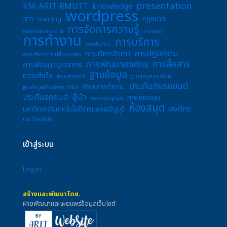
presentation
KM-ARIT-RMUTT
knowledge
wordpress
training
กฎหมาย
SEO
การจัดการความรู้
การคัดลอกผลงาน
การตลาด
การทำงาน
การบริการ
การนำเสนอ
การปฏิบัติงาน
การบริหารจัดการ
การบริหารการเปลี่ยนแปลง
การพัฒนาองค์กร
การสื่อสาร
การพัฒนาบุคลากร
ฐานข้อมูล
ความสำเร็จ
คอมพิวเตอร์
ฐานข้อมูลออนไลน์
ประกันภัยรถยนต์
ทักษะการทำงาน.
ฐานข้อมูลอ้างอิงงานวิจัย
ประกันรถยนต์
ผู้นำ
ภาษาอังกฤษ
พระราชบัญญัติ
ห้องสมุด
องค์กร
มหาวิทยาลัยเทคโนโลยีราชมงคลธัญบุรี
แนะนำหนังสือ
เข้าสู่ระบบ
Log in
สร้างและพัฒนาโดย.
ฝ่ายพัฒนาและเผยแพร่ข้อมูลเว็บไซต์