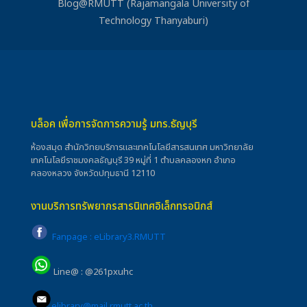
Blog@RMUTT (Rajamangala University of
Technology Thanyaburi)
บล็อค เพื่อการจัดการความรู้ มทร.ธัญบุรี
ห้องสมุด สำนักวิทยบริการและเทคโนโลยีสารสนเทศ มหาวิทยาลัย
เทคโนโลยีราชมงคลธัญบุรี 39 หมู่ที่ 1 ตำบลคลองหก อำเภอ
คลองหลวง จังหวัดปทุมธานี 12110
งานบริการทรัพยากรสารนิเทศอิเล็กทรอนิกส์
Fanpage : eLibrary3.RMUTT
Line@ : @261pxuhc
elibrary@mail.rmutt.ac.th