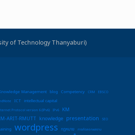
rsity of Technology Thanyaburi)
Knowledge Management
blog
Competency
CRM
EBSCO
ICT
intellectual capital
ndNote
KM
nternet Protocol version 6 (IPv6)
IPv6
presentation
KM-ARIT-RMUTT
knowledge
SEO
wordpress
raining
กฎหมาย
การคัดลอกผลงาน