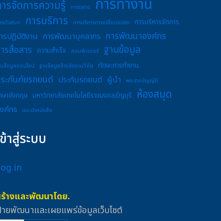
การทำงาน
การจัดการความรู้
การตลาด
การบริการ
การบริหารจัดการ
ารนำเสนอ
การบริหารการเปลี่ยนแปลง
การพัฒนาองค์กร
ารปฏิบัติงาน
การพัฒนาบุคลากร
ฐานข้อมูล
ารสื่อสาร
ความสำเร็จ
คอมพิวเตอร์
ทักษะการทำงาน.
านข้อมูลออนไลน์
ฐานข้อมูลอ้างอิงงานวิจัย
ระกันภัยรถยนต์
ประกันรถยนต์
ผู้นำ
พระราชบัญญัติ
ห้องสมุด
าษาอังกฤษ
มหาวิทยาลัยเทคโนโลยีราชมงคลธัญบุรี
งค์กร
แนะนำหนังสือ
เข้าสู่ระบบ
Log in
สร้างและพัฒนาโดย.
่ายพัฒนาและเผยแพร่ข้อมูลเว็บไซต์