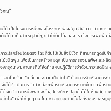
ัวคุณ”
กร้อนได้ เป็นโครงการหนึ่งของโครงการห้องสมุด สีเขียวว่าด้วย
ดต้นไม้ ที่เป็นสาเหตุสำคัญที่ทำให้ต้นไม้ลดลง เราจึงควรเพิ่มพื้
ญหาภาวะโลกร้อนโดยตรง โดยที่ต้นไม้เป็นสิ่งมีชีวิต ที่สามารถดูดซั
้ชนิดพุ่ม เพื่อเป็นการสร้างสมดุล เป็นการกรองมลพิษและผลิตออก
ของกรุงเทพมหานครที่ได้จัดทำแผนปฏิบัติการว่าด้วยภาวะลดปัญห
ารลดโลกร้อน “เปลี่ยนกระดาษเป็นต้นไม้” ด้วยการรับบริจาคกระด
ง จึงได้ดำเนินการจัดทำกล่องเพื่อรับบริจาคกระดาษขึ้นมา เพื่อรั
ได้เงินจำนวนหนึ่งพอที่จะซื้ออุปกรณ์การปลูกต้นไม้ในห้องสมุด เช
ป็นต้นไม้” เพื่อให้ทุกๆ คน ในมหาวิทยาลัยเทคโนโลยีราชมงคลธัญบุรี