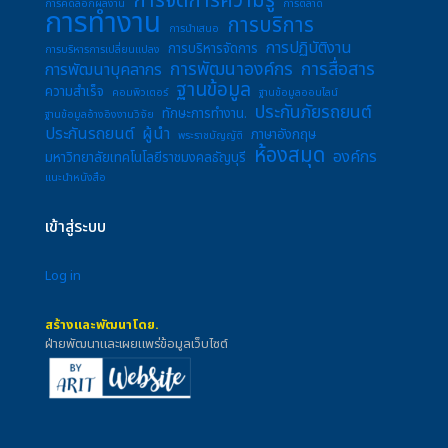
การจัดการความรู้
การคัดลอกผลงาน
การตลาด
การทำงาน
การบริการ
การนำเสนอ
การปฏิบัติงาน
การบริหารจัดการ
การบริหารการเปลี่ยนแปลง
การพัฒนาองค์กร
การสื่อสาร
การพัฒนาบุคลากร
ฐานข้อมูล
ความสำเร็จ
คอมพิวเตอร์
ฐานข้อมูลออนไลน์
ประกันภัยรถยนต์
ทักษะการทำงาน.
ฐานข้อมูลอ้างอิงงานวิจัย
ประกันรถยนต์
ผู้นำ
ภาษาอังกฤษ
พระราชบัญญัติ
ห้องสมุด
องค์กร
มหาวิทยาลัยเทคโนโลยีราชมงคลธัญบุรี
แนะนำหนังสือ
เข้าสู่ระบบ
Log in
สร้างและพัฒนาโดย.
ฝ่ายพัฒนาและเผยแพร่ข้อมูลเว็บไซต์