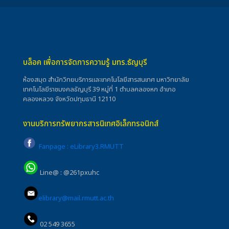
บล็อค เพื่อการจัดการความรู้ มทร.ธัญบุรี
ห้องสมุด สำนักวิทยบริการและเทคโนโลยีสารสนเทศ มหาวิทยาลัย
เทคโนโลยีราชมงคลธัญบุรี 39 หมู่ที่ 1 ตำบลคลองหก อำเภอ
คลองหลวง จังหวัดปทุมธานี 12110
งานบริการทรัพยากรสารนิเทศอิเล็กทรอนิกส์
Fanpage : eLibrary3.RMUTT
Line@ : @261pxuhc
elibrary@mail.rmutt.ac.th
02 549 3655