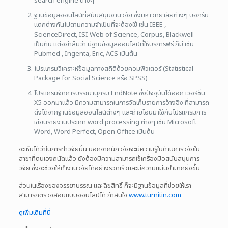
search engine ต่างๆ
ฐานข้อมูลออนไลน์ที่สนับสนุนงานวิจัย ซึ่งมหาวิทยาลัยต่างๆ บอกรับ
แตกต่างกันไปตามความจำเป็นที่จะต้องใช้ เช่น IEEE ,
ScienceDirect, ISI Web of Science, Corpus, Blackwell
เป็นต้น แต่อย่าลืมว่า มีฐานข้อมูลออนไลน์ที่ให้บริการฟรี ก็มี เช่น
Pubmed , Ingenta, Eric, ACS เป็นต้น
โปรแกรมวิเคราะห์ข้อมูลทางสถิติด้วยคอมพิวเตอร์ (Statistical
Package for Social Science หรือ SPSS)
โปรแกรมจัดการบรรณานุกรม EndNote ซึ่งปัจจุบันได้ออก เวอร์ชั่น
X5 ออกมาแล้ว มีความสามารถในการจัดเก็บรายการอ้างอิง ที่สามารถ
ดึงได้จากฐานข้อมูลออนไลน์ต่างๆ และถ่ายโอนมาใช้กับโปรแกรมการ
เขียนรายงานประเภท word processing ต่างๆ เช่น Microsoft
Word, Word Perfect, Open Office เป็นต้น
จะเห็นได้ว่าในการทำวิจัยนั้น นอกจากนักวิจัยจะมีความรู้ในด้านการวิจัยใน
สาขาที่ตนเองถนัดแล้ว ยังต้องมีความสามารถใช้เครื่องมือสนับสนุนการ
วิจัย ซึ่งจะช่วยให้ทำงานวิจัยได้อย่างรวดเร็วและมีความแม่นยำมากยิ่งขึ้น
ส่วนในเรื่องของจรรยาบรรณ และลิขสิทธิ์ ก็จะมีฐานข้อมูลที่ช่วยให้เรา
สามารถตรวจสอบแบบออนไลน์ได้ ถ้าสนใจ
www.turnitin.com
ดูเพิ่มเติมที่นี่