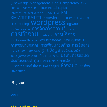
(Knowledge Management
blog
Competency
CRM
ICT
intellectual capital
EBSCO
EndNote
KM
Internet Protocol version 6 (IPv6)
IPv6
presentation
KM-ARIT-RMUTT
knowledge
wordpress
training
กฎหมาย
SEO
การจัดการความรู้
การคัดลอกผลงาน
การตลาด
การทำงาน
การบริการ
การนำเสนอ
การปฏิบัติงาน
การบริหารจัดการ
การบริหารการเปลี่ยนแปลง
การพัฒนาองค์กร
การสื่อสาร
การพัฒนาบุคลากร
ฐานข้อมูล
ความสำเร็จ
คอมพิวเตอร์
ฐานข้อมูลออนไลน์
ประกันภัยรถยนต์
ทักษะการทำงาน.
ฐานข้อมูลอ้างอิงงานวิจัย
ประกันรถยนต์
ผู้นำ
ภาษาอังกฤษ
พระราชบัญญัติ
ห้องสมุด
องค์กร
มหาวิทยาลัยเทคโนโลยีราชมงคลธัญบุรี
แนะนำหนังสือ
เข้าสู่ระบบ
Log in
สร้างและพัฒนาโดย.