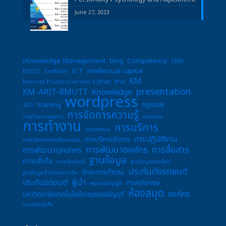
June 27, 2023
(Knowledge Management
blog
Competency
CRM
ICT
intellectual capital
EBSCO
EndNote
KM
Internet Protocol version 6 (IPv6)
IPv6
presentation
KM-ARIT-RMUTT
knowledge
wordpress
training
กฎหมาย
SEO
การจัดการความรู้
การคัดลอกผลงาน
การตลาด
การทำงาน
การบริการ
การนำเสนอ
การปฏิบัติงาน
การบริหารจัดการ
การบริหารการเปลี่ยนแปลง
การพัฒนาองค์กร
การสื่อสาร
การพัฒนาบุคลากร
ฐานข้อมูล
ความสำเร็จ
คอมพิวเตอร์
ฐานข้อมูลออนไลน์
ประกันภัยรถยนต์
ทักษะการทำงาน.
ฐานข้อมูลอ้างอิงงานวิจัย
ประกันรถยนต์
ผู้นำ
ภาษาอังกฤษ
พระราชบัญญัติ
ห้องสมุด
องค์กร
มหาวิทยาลัยเทคโนโลยีราชมงคลธัญบุรี
แนะนำหนังสือ