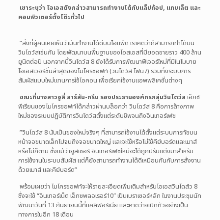
เขาระบุว่า โอเอสดังกล่าวสามารถทำงานได้กับแล็ปท้อป, แทบเล็ต และ
คอมพิวเตอร์ตั้งโต๊ะทั่วไป
”สิ่งที่ผู้คนเคยเห็นว่ามันทำงานได้ดีบนไอแพ็ด เราคิดว่าก็สามารถทำได้บน
วินโดว์สเช่นกัน โดยพัฒนาบนพื้นฐานของโอสเอสที่มียอดขายราว 400 ล้าน
ยูนิตต่อปี นอกจากนี้วินโดว์ส 8 ยังได้รับการพัฒนาฟีเจอร์ใหม่ที่มีในโมบาย
โอเอสเวอร์ชั่นล่าสุดของไมโครซอฟท์ (วินโดว์ส โฟน7) รวมทั้งระบบการ
สัมผัสแบบใหม่แทนการใช้ไอคอน เพื่อเรียกใช้งานแอพพลิเคชั่นต่างๆ
ขณะที่นางสาวจูลี่ ลาร์สัน-กรีน รองประธานองค์กรกลุ่มวินโดว์ส
เอ็กซ์
พีเรียนของไมโครซอฟท์ได้กล่าวผ่านบล็อกว่า วินโดว์ส 8 คือการล้างภาพ
ใหม่ของระบบปฏิบัติการวินโดว์สตั้งแต่ระดับชิพจนถึงอินเทอร์เฟซ
”วินโดว์ส 8 นับเป็นของใหม่จริงๆ ที่สามารถใช้งานได้ตั้งแต่ระบบการทัชบน
หน้าจอขนาดเล็กไปจนถึงจอขนาดใหญ่ และจะใช้หรือไม่ใช้คีย์บอร์ดและเมาส์
หรือไม่ก็ตาม ซึ่งแม้ว่ายูสเซอร์ อินเทอร์เฟซใหม่จะได้ถูกปรับแต่งมาสำหรับ
การใช้งานในระบบสัมผัส แต่ก็ยังสามารถทำงานได้ดีเหมือนกันกับการสั่งงาน
ด้วยเมาส์ และคีย์บอร์ด”
พร้อมเผยว่า ไมโครซอฟท์จะให้รายละเอียดเพิ่มเติมสำหรับโอเอสวินโดส์ว 8
ซึ่งจะใช้ “อินเทอร์เน็ต เอ็กซพลอเรอร์10″ เป็นเบราเซอร์หลัก ในงานประชุมนัก
พัฒนาวันที่ 13 กันยายนนี้ที่แคลิฟอร์เนีย และคาดว่าจเปิดตัวอย่างเป็น
ทางการในอีก 18 เดือน