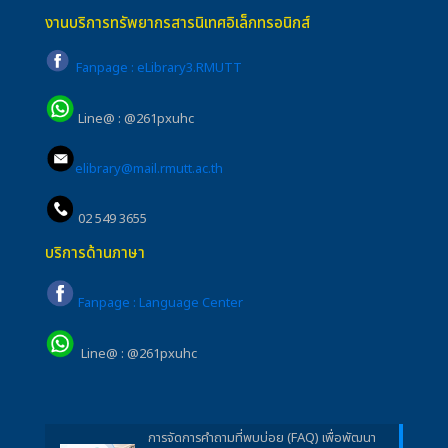
งานบริการทรัพยากรสารนิเทศอิเล็กทรอนิกส์
Fanpage : eLibrary3.RMUTT
Line@ : @261pxuhc
elibrary@mail.rmutt.ac.th
02 549 3655
บริการด้านภาษา
Fanpage : Language Center
Line@ : @261pxuhc
การจัดการคำถามที่พบบ่อย (FAQ) เพื่อพัฒนา