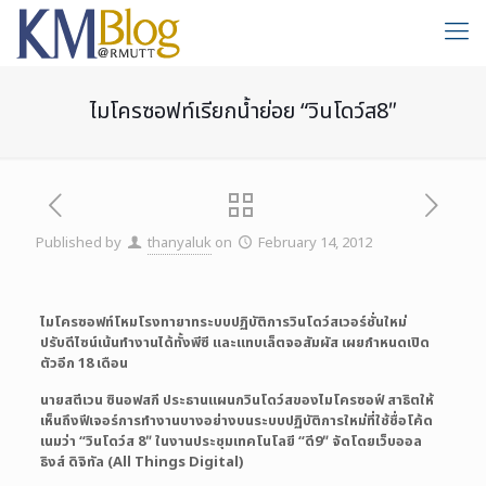
ไมโครซอฟท์เรียกน้ำย่อย “วินโดว์ส8″
Published by
thanyaluk
on
February 14, 2012
ไมโครซอฟท์โหมโรงทายาทระบบปฏิบัติการวินโดว์สเวอร์ชั่นใหม่
ปรับดีไซน์เน้นทำงานได้ทั้งพีซี และแทบเล็ตจอสัมผัส เผยกำหนดเปิด
ตัวอีก 18 เดือน
นายสตีเวน ซินอฟสกี ประธานแผนกวินโดว์สของไมโครซอฟ์
สาธิตให้
เห็นถึงฟีเจอร์การทำงานบางอย่างบนระบบปฏิบัติการใหม่ที่ใช้ชื่อโค้ด
เนมว่า “วินโดว์ส 8″ ในงานประชุมเทคโนโลยี “ดี9″ จัดโดยเว็บออล
ธิงส์ ดิจิทัล (All Things Digital)