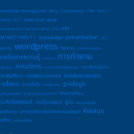
Knowledge Management
blog
Competency
CRM
EBSCO
ICT
intellectual capital
ndNote
KM
nternet Protocol version 6 (IPv6)
IPv6
presentation
KM-ARIT-RMUTT
knowledge
SEO
wordpress
raining
กฎหมาย
การคัดลอกผลงาน
การทำงาน
การจัดการความรู้
การตลาด
การบริการ
การบริหารจัดการ
ารนำเสนอ
การบริหารการเปลี่ยนแปลง
การพัฒนาองค์กร
ารปฏิบัติงาน
การพัฒนาบุคลากร
ฐานข้อมูล
ารสื่อสาร
ความสำเร็จ
คอมพิวเตอร์
ทักษะการทำงาน.
านข้อมูลออนไลน์
ฐานข้อมูลอ้างอิงงานวิจัย
ระกันภัยรถยนต์
ประกันรถยนต์
ผู้นำ
พระราชบัญญัติ
ห้องสมุด
าษาอังกฤษ
มหาวิทยาลัยเทคโนโลยีราชมงคลธัญบุรี
งค์กร
แนะนำหนังสือ