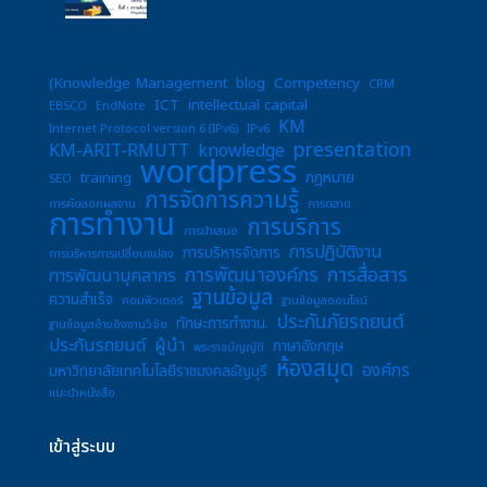
(Knowledge Management
blog
Competency
CRM
ICT
intellectual capital
EBSCO
EndNote
KM
Internet Protocol version 6 (IPv6)
IPv6
presentation
KM-ARIT-RMUTT
knowledge
wordpress
training
กฎหมาย
SEO
การจัดการความรู้
การคัดลอกผลงาน
การตลาด
การทำงาน
การบริการ
การนำเสนอ
การปฏิบัติงาน
การบริหารจัดการ
การบริหารการเปลี่ยนแปลง
การพัฒนาองค์กร
การสื่อสาร
การพัฒนาบุคลากร
ฐานข้อมูล
ความสำเร็จ
คอมพิวเตอร์
ฐานข้อมูลออนไลน์
ประกันภัยรถยนต์
ทักษะการทำงาน.
ฐานข้อมูลอ้างอิงงานวิจัย
ประกันรถยนต์
ผู้นำ
ภาษาอังกฤษ
พระราชบัญญัติ
ห้องสมุด
องค์กร
มหาวิทยาลัยเทคโนโลยีราชมงคลธัญบุรี
แนะนำหนังสือ
เข้าสู่ระบบ