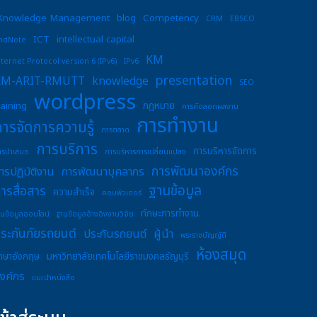
Knowledge Management
blog
Competency
CRM
EBSCO
ICT
intellectual capital
ndNote
KM
nternet Protocol version 6 (IPv6)
IPv6
presentation
KM-ARIT-RMUTT
knowledge
SEO
wordpress
raining
กฎหมาย
การคัดลอกผลงาน
การทำงาน
การจัดการความรู้
การตลาด
การบริการ
การบริหารจัดการ
ารนำเสนอ
การบริหารการเปลี่ยนแปลง
การพัฒนาองค์กร
ารปฏิบัติงาน
การพัฒนาบุคลากร
ฐานข้อมูล
ารสื่อสาร
ความสำเร็จ
คอมพิวเตอร์
ทักษะการทำงาน.
านข้อมูลออนไลน์
ฐานข้อมูลอ้างอิงงานวิจัย
ระกันภัยรถยนต์
ประกันรถยนต์
ผู้นำ
พระราชบัญญัติ
ห้องสมุด
าษาอังกฤษ
มหาวิทยาลัยเทคโนโลยีราชมงคลธัญบุรี
งค์กร
แนะนำหนังสือ