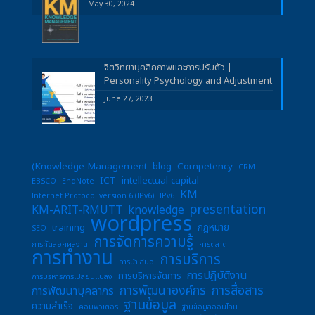
May 30, 2024
จิตวิทยาบุคลิกภาพและการปรับตัว |
Personality Psychology and Adjustment
June 27, 2023
(Knowledge Management
blog
Competency
CRM
ICT
intellectual capital
EBSCO
EndNote
KM
Internet Protocol version 6 (IPv6)
IPv6
presentation
KM-ARIT-RMUTT
knowledge
wordpress
training
กฎหมาย
SEO
การจัดการความรู้
การคัดลอกผลงาน
การตลาด
การทำงาน
การบริการ
การนำเสนอ
การปฏิบัติงาน
การบริหารจัดการ
การบริหารการเปลี่ยนแปลง
การพัฒนาองค์กร
การสื่อสาร
การพัฒนาบุคลากร
ฐานข้อมูล
ความสำเร็จ
คอมพิวเตอร์
ฐานข้อมูลออนไลน์