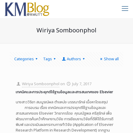
Wiriya Somboonphol
Categories
Tags
Authors
Show all
Wiriya Somboonphol
on
July 7, 2017
เทคนิคและการประยุกต์ใช้ฐานข้อมูลและสารสนเทศของ Elsevier
นางสาววิริยา สมบูรณ์ผล ตำแหน่ง บรรณารักษ์ เนื้อหาโดยสรุป
การอบรม เรื่อง เทคนิคและการประยุกต์ใช้ฐานข้อมูลและ
สารสนเทศของ Elsevier วิทยากรโดย คุณณัฐพล ศรีสุรักษ์ เพื่อ
พัฒนาการค้นคว้าศึกษางานวิจัย การเขียนงานวิจัยที่ดีให้ได้รับการตี
พิมพ์ และประเมินผลกระทบการทำวิจัย (Application of Elsevier
Research Platform in Research Development) จากฐาน