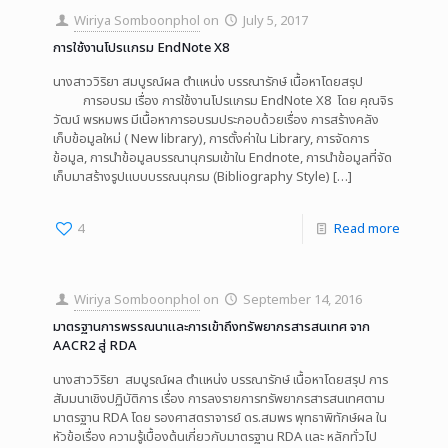
Wiriya Somboonphol
on
July 5, 2017
การใช้งานโปรแกรม EndNote X8
นางสาววิริยา สมบูรณ์ผล ตำแหน่ง บรรณารักษ์ เนื้อหาโดยสรุป
การอบรม เรื่อง การใช้งานโปรแกรม EndNote X8 โดย คุณจิร
วัฒน์ พรหมพร มีเนื้อหาการอบรมประกอบด้วยเรื่อง การสร้างคลัง
เก็บข้อมูลใหม่ ( New library), การตั้งค่าใน Library, การจัดการ
ข้อมูล, การนำข้อมูลบรรณานุกรมเข้าใน Endnote, การนำข้อมูลที่จัด
เก็บมาสร้างรูปแบบบรรณนุกรม (ฺBibliography Style)
[…]
4
Read more
Wiriya Somboonphol
on
September 14, 2016
มาตรฐานการพรรณนาและการเข้าถึงทรัพยากรสารสนเทศ จาก
AACR2 สู่ RDA
นางสาววิริยา สมบูรณ์ผล ตำแหน่ง บรรณารักษ์ เนื้อหาโดยสรุป การ
สัมมนาเชิงปฏิบัติการ เรื่อง การลงรายการทรัพยากรสารสนเทศตาม
มาตรฐาน RDA โดย รองศาสตราจารย์ ดร.สมพร พุทธาพิทักษ์ผล ใน
หัวข้อเรื่อง ความรู้เบื้องต้นเกี่ยวกับมาตรฐาน RDA และ หลักทั่วไป