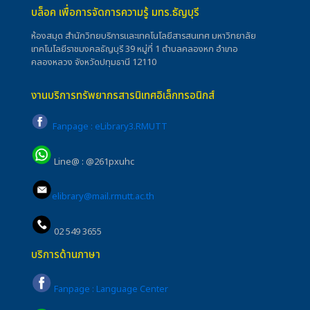
บล็อค เพื่อการจัดการความรู้ มทร.ธัญบุรี
ห้องสมุด สำนักวิทยบริการและเทคโนโลยีสารสนเทศ มหาวิทยาลัย
เทคโนโลยีราชมงคลธัญบุรี 39 หมู่ที่ 1 ตำบลคลองหก อำเภอ
คลองหลวง จังหวัดปทุมธานี 12110
งานบริการทรัพยากรสารนิเทศอิเล็กทรอนิกส์
Fanpage : eLibrary3.RMUTT
Line@ : @261pxuhc
elibrary@mail.rmutt.ac.th
02 549 3655
บริการด้านภาษา
Fanpage : Language Center