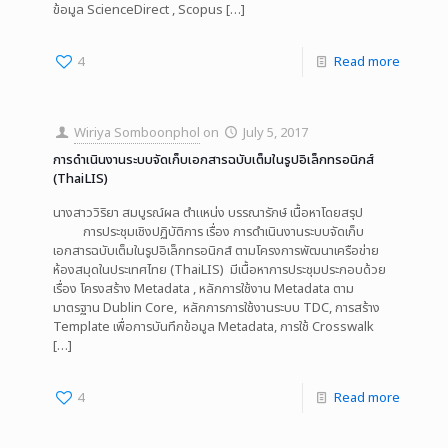
ข้อมูล ScienceDirect , Scopus
[…]
4
Read more
Wiriya Somboonphol
on
July 5, 2017
การดำเนินงานระบบจัดเก็บเอกสารฉบับเต็มในรูปอิเล็กทรอนิกส์
(ThaiLIS)
นางสาววิริยา สมบูรณ์ผล ตำแหน่ง บรรณารักษ์ เนื้อหาโดยสรุป
การประชุมเชิงปฏิบัติการ เรื่อง การดำเนินงานระบบจัดเก็บ
เอกสารฉบับเต็มในรูปอิเล็กทรอนิกส์ ตามโครงการพัฒนาเครือข่าย
ห้องสมุดในประเทศไทย (ThaiLIS) มีเนื้อหาการประชุมประกอบด้วย
เรื่อง โครงสร้าง Metadata , หลักการใช้งาน Metadata ตาม
มาตรฐาน Dublin Core, หลักการการใช้งานระบบ TDC, การสร้าง
Template เพื่อการบันทึกข้อมูล Metadata, การใช้ Crosswalk
[…]
4
Read more