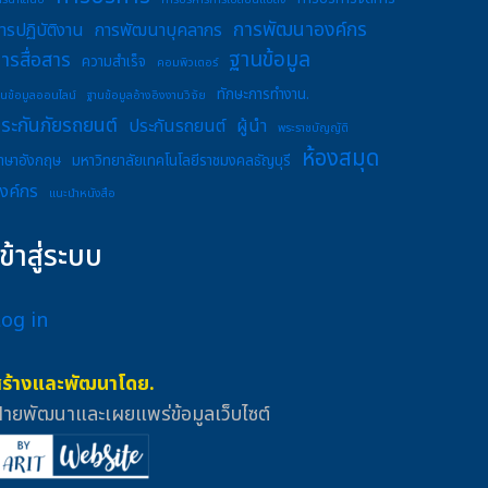
ารนำเสนอ
การบริหารการเปลี่ยนแปลง
การพัฒนาองค์กร
ารปฏิบัติงาน
การพัฒนาบุคลากร
ฐานข้อมูล
ารสื่อสาร
ความสำเร็จ
คอมพิวเตอร์
ทักษะการทำงาน.
านข้อมูลออนไลน์
ฐานข้อมูลอ้างอิงงานวิจัย
ระกันภัยรถยนต์
ประกันรถยนต์
ผู้นำ
พระราชบัญญัติ
ห้องสมุด
าษาอังกฤษ
มหาวิทยาลัยเทคโนโลยีราชมงคลธัญบุรี
งค์กร
แนะนำหนังสือ
เข้าสู่ระบบ
Log in
สร้างและพัฒนาโดย.
่ายพัฒนาและเผยแพร่ข้อมูลเว็บไซต์