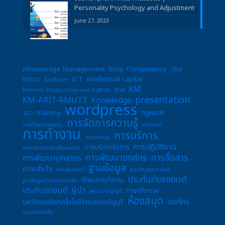
Personality Psychology and Adjustment
June 27, 2023
(Knowledge Management
blog
Competency
CRM
ICT
intellectual capital
EBSCO
EndNote
KM
Internet Protocol version 6 (IPv6)
IPv6
presentation
KM-ARIT-RMUTT
knowledge
wordpress
training
กฎหมาย
SEO
การจัดการความรู้
การคัดลอกผลงาน
การตลาด
การทำงาน
การบริการ
การนำเสนอ
การปฏิบัติงาน
การบริหารจัดการ
การบริหารการเปลี่ยนแปลง
การพัฒนาองค์กร
การสื่อสาร
การพัฒนาบุคลากร
ฐานข้อมูล
ความสำเร็จ
คอมพิวเตอร์
ฐานข้อมูลออนไลน์
ประกันภัยรถยนต์
ทักษะการทำงาน.
ฐานข้อมูลอ้างอิงงานวิจัย
ประกันรถยนต์
ผู้นำ
ภาษาอังกฤษ
พระราชบัญญัติ
ห้องสมุด
องค์กร
มหาวิทยาลัยเทคโนโลยีราชมงคลธัญบุรี
แนะนำหนังสือ