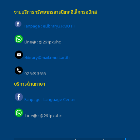
งานบริการทรัพยากรสารนิเทศอิเล็กทรอนิกส์
Fanpage : eLibrary3.RMUTT
Line@ : @261pxuhc
elibrary@mail.rmutt.ac.th
02 549 3655
บริการด้านภาษา
Fanpage : Language Center
Line@ : @261pxuhc