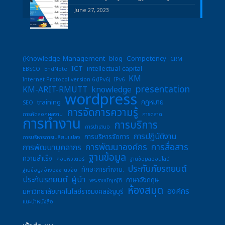
June 27, 2023
(Knowledge Management
blog
Competency
CRM
ICT
intellectual capital
EBSCO
EndNote
KM
Internet Protocol version 6 (IPv6)
IPv6
presentation
KM-ARIT-RMUTT
knowledge
wordpress
training
กฎหมาย
SEO
การจัดการความรู้
การคัดลอกผลงาน
การตลาด
การทำงาน
การบริการ
การนำเสนอ
การปฏิบัติงาน
การบริหารจัดการ
การบริหารการเปลี่ยนแปลง
การพัฒนาองค์กร
การสื่อสาร
การพัฒนาบุคลากร
ฐานข้อมูล
ความสำเร็จ
คอมพิวเตอร์
ฐานข้อมูลออนไลน์
ประกันภัยรถยนต์
ทักษะการทำงาน.
ฐานข้อมูลอ้างอิงงานวิจัย
ประกันรถยนต์
ผู้นำ
ภาษาอังกฤษ
พระราชบัญญัติ
ห้องสมุด
องค์กร
มหาวิทยาลัยเทคโนโลยีราชมงคลธัญบุรี
แนะนำหนังสือ