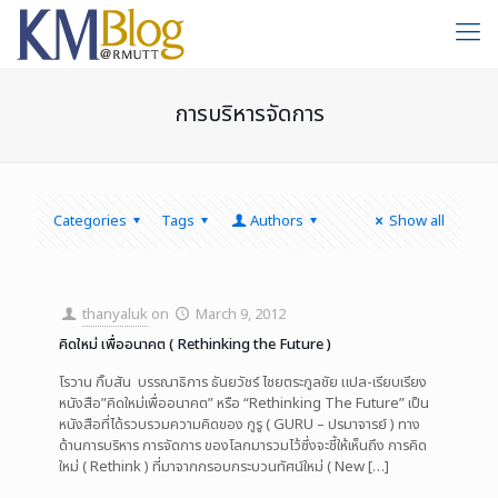
การบริหารจัดการ
Categories
Tags
Authors
Show all
thanyaluk
on
March 9, 2012
คิดใหม่ เพื่ออนาคต ( Rethinking the Future )
โรวาน กิ๊บสัน บรรณาธิการ ธันยวัชร์ ไชยตระกูลชัย แปล-เรียบเรียง
หนังสือ”คิดใหม่เพื่ออนาคต” หรือ “Rethinking The Future” เป็น
หนังสือที่ได้รวบรวมความคิดของ กูรู ( GURU – ปรมาจารย์ ) ทาง
ด้านการบริหาร การจัดการ ของโลกมารวมไว้ซึ่งจะชี้ให้เห็นถึง การคิด
ใหม่ ( Rethink ) ที่มาจากกรอบกระบวนทัศน์ใหม่ ( New
[…]