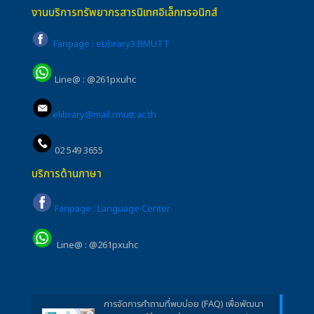
งานบริการทรัพยากรสารนิเทศอิเล็กทรอนิกส์
Fanpage : eLibrary3.RMUTT
Line@ : @261pxuhc
elibrary@mail.rmutt.ac.th
02 549 3655
บริการด้านภาษา
Fanpage : Language Center
Line@ : @261pxuhc
การจัดการคำถามที่พบบ่อย (FAQ) เพื่อพัฒนา