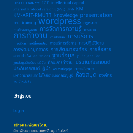
ICT
intellectual capital
EBSCO
EndNote
KM
Internet Protocol version 6 (IPv6)
IPv6
presentation
KM-ARIT-RMUTT
knowledge
wordpress
training
กฎหมาย
SEO
การจัดการความรู้
การคัดลอกผลงาน
การตลาด
การทำงาน
การบริการ
การนำเสนอ
การปฏิบัติงาน
การบริหารจัดการ
การบริหารการเปลี่ยนแปลง
การพัฒนาองค์กร
การสื่อสาร
การพัฒนาบุคลากร
ฐานข้อมูล
ความสำเร็จ
คอมพิวเตอร์
ฐานข้อมูลออนไลน์
ประกันภัยรถยนต์
ทักษะการทำงาน.
ฐานข้อมูลอ้างอิงงานวิจัย
ประกันรถยนต์
ผู้นำ
ภาษาอังกฤษ
พระราชบัญญัติ
ห้องสมุด
องค์กร
มหาวิทยาลัยเทคโนโลยีราชมงคลธัญบุรี
แนะนำหนังสือ
เข้าสู่ระบบ
Log in
สร้างและพัฒนาโดย.
ฝ่ายพัฒนาและเผยแพร่ข้อมูลเว็บไซต์