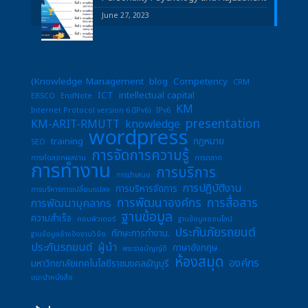
June 27, 2023
(Knowledge Management
blog
Competency
CRM
ICT
intellectual capital
EBSCO
EndNote
KM
Internet Protocol version 6 (IPv6)
IPv6
presentation
KM-ARIT-RMUTT
knowledge
wordpress
training
กฎหมาย
SEO
การจัดการความรู้
การคัดลอกผลงาน
การตลาด
การทำงาน
การบริการ
การนำเสนอ
การปฏิบัติงาน
การบริหารจัดการ
การบริหารการเปลี่ยนแปลง
การพัฒนาองค์กร
การสื่อสาร
การพัฒนาบุคลากร
ฐานข้อมูล
ความสำเร็จ
คอมพิวเตอร์
ฐานข้อมูลออนไลน์
ประกันภัยรถยนต์
ทักษะการทำงาน.
ฐานข้อมูลอ้างอิงงานวิจัย
ประกันรถยนต์
ผู้นำ
ภาษาอังกฤษ
พระราชบัญญัติ
ห้องสมุด
องค์กร
มหาวิทยาลัยเทคโนโลยีราชมงคลธัญบุรี
แนะนำหนังสือ