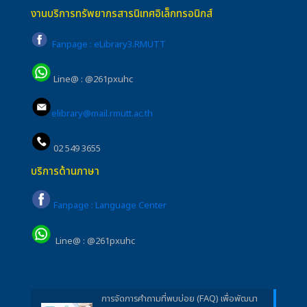
งานบริการทรัพยากรสารนิเทศอิเล็กทรอนิกส์
Fanpage : eLibrary3.RMUTT
Line@ : @261pxuhc
elibrary@mail.rmutt.ac.th
02 549 3655
บริการด้านภาษา
Fanpage : Language Center
Line@ : @261pxuhc
การจัดการคำถามที่พบบ่อย (FAQ) เพื่อพัฒนา