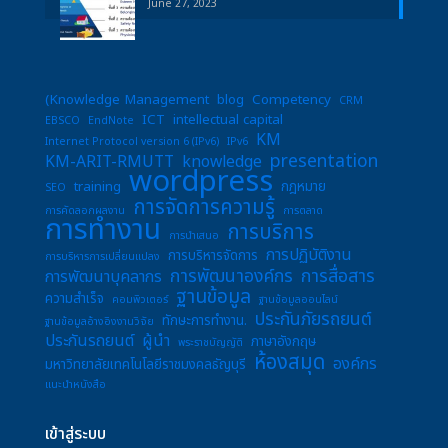
June 27, 2023
(Knowledge Management
blog
Competency
CRM
ICT
intellectual capital
EBSCO
EndNote
KM
Internet Protocol version 6 (IPv6)
IPv6
presentation
KM-ARIT-RMUTT
knowledge
wordpress
training
กฎหมาย
SEO
การจัดการความรู้
การคัดลอกผลงาน
การตลาด
การทำงาน
การบริการ
การนำเสนอ
การปฏิบัติงาน
การบริหารจัดการ
การบริหารการเปลี่ยนแปลง
การพัฒนาองค์กร
การสื่อสาร
การพัฒนาบุคลากร
ฐานข้อมูล
ความสำเร็จ
คอมพิวเตอร์
ฐานข้อมูลออนไลน์
ประกันภัยรถยนต์
ทักษะการทำงาน.
ฐานข้อมูลอ้างอิงงานวิจัย
ประกันรถยนต์
ผู้นำ
ภาษาอังกฤษ
พระราชบัญญัติ
ห้องสมุด
องค์กร
มหาวิทยาลัยเทคโนโลยีราชมงคลธัญบุรี
แนะนำหนังสือ
เข้าสู่ระบบ