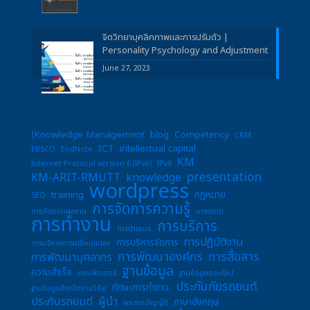
จิตวิทยาบุคลิกภาพและการปรับตัว |
Personality Psychology and Adjustment
June 27, 2023
(Knowledge Management
blog
Competency
CRM
ICT
intellectual capital
EBSCO
EndNote
KM
Internet Protocol version 6 (IPv6)
IPv6
presentation
KM-ARIT-RMUTT
knowledge
wordpress
training
กฎหมาย
SEO
การจัดการความรู้
การคัดลอกผลงาน
การตลาด
การทำงาน
การบริการ
การนำเสนอ
การปฏิบัติงาน
การบริหารจัดการ
การบริหารการเปลี่ยนแปลง
การพัฒนาองค์กร
การสื่อสาร
การพัฒนาบุคลากร
ฐานข้อมูล
ความสำเร็จ
คอมพิวเตอร์
ฐานข้อมูลออนไลน์
ประกันภัยรถยนต์
ทักษะการทำงาน.
ฐานข้อมูลอ้างอิงงานวิจัย
ประกันรถยนต์
ผู้นำ
ภาษาอังกฤษ
พระราชบัญญัติ