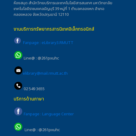
ห้องสมุด สำนักวิทยบริการและเทคโนโลยีสารสนเทศ มหาวิทยาลัย
เทคโนโลยีราชมงคลธัญบุรี 39 หมู่ที่ 1 ตำบลคลองหก อำเภอ
คลองหลวง จังหวัดปทุมธานี 12110
งานบริการทรัพยากรสารนิเทศอิเล็กทรอนิกส์
Fanpage : eLibrary3.RMUTT
Line@ : @261pxuhc
elibrary@mail.rmutt.ac.th
02 549 3655
บริการด้านภาษา
Fanpage : Language Center
Line@ : @261pxuhc