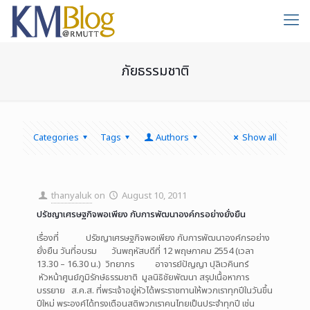
ภัยธรรมชาติ
Categories
Tags
Authors
Show all
thanyaluk
on
August 10, 2011
ปรัชญาเศรษฐกิจพอเพียง กับการพัฒนาองค์กรอย่างยั่งยืน
เรื่องที่ ปรัชญาเศรษฐกิจพอเพียง กับการพัฒนาองค์กรอย่าง
ยั่งยืน วันที่อบรม วันพฤหัสบดีที่ 12 พฤษภาคม 2554 (เวลา
13.30 – 16.30 น.) วิทยากร อาจารย์ปัญญา ปุลิเวคินทร์
หัวหน้าศูนย์ภูมิรักษ์ธรรมชาติ มูลนิธิชัยพัฒนา สรุปเนื้อหาการ
บรรยาย ส.ค.ส. ที่พระเจ้าอยู่หัวได้พระราชทานให้พวกเราทุกปีในวันขึ้น
ปีใหม่ พระองค์ได้ทรงเตือนสติพวกเราคนไทยเป็นประจำทุกปี เช่น