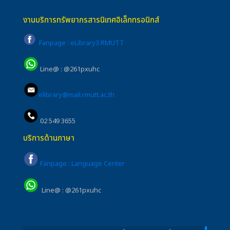
งานบริการทรัพยากรสารนิเทศอิเล็กทรอนิกส์
Fanpage : eLibrary3.RMUTT
Line@ : @261pxuhc
elibrary@mail.rmutt.ac.th
02 549 3655
บริการด้านภาษา
Fanpage : Language Center
Line@ : @261pxuhc