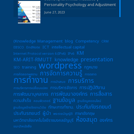
Personality Psychology and Adjustment
June 27, 2023
(Knowledge Management
blog
Competency
CRM
ICT
intellectual capital
EBSCO
EndNote
KM
Internet Protocol version 6 (IPv6)
IPv6
presentation
KM-ARIT-RMUTT
knowledge
wordpress
training
กฎหมาย
SEO
การจัดการความรู้
การคัดลอกผลงาน
การตลาด
การทำงาน
การบริการ
การนำเสนอ
การปฏิบัติงาน
การบริหารจัดการ
การบริหารการเปลี่ยนแปลง
การพัฒนาองค์กร
การสื่อสาร
การพัฒนาบุคลากร
ฐานข้อมูล
ความสำเร็จ
คอมพิวเตอร์
ฐานข้อมูลออนไลน์
ประกันภัยรถยนต์
ทักษะการทำงาน.
ฐานข้อมูลอ้างอิงงานวิจัย
ประกันรถยนต์
ผู้นำ
ภาษาอังกฤษ
พระราชบัญญัติ
ห้องสมุด
องค์กร
มหาวิทยาลัยเทคโนโลยีราชมงคลธัญบุรี
แนะนำหนังสือ