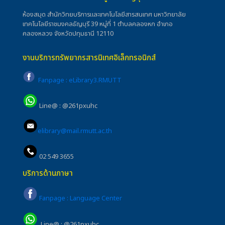
ห้องสมุด สำนักวิทยบริการและเทคโนโลยีสารสนเทศ มหาวิทยาลัย
เทคโนโลยีราชมงคลธัญบุรี 39 หมู่ที่ 1 ตำบลคลองหก อำเภอ
คลองหลวง จังหวัดปทุมธานี 12110
งานบริการทรัพยากรสารนิเทศอิเล็กทรอนิกส์
Fanpage : eLibrary3.RMUTT
Line@ : @261pxuhc
elibrary@mail.rmutt.ac.th
02 549 3655
บริการด้านภาษา
Fanpage : Language Center
Line@ : @261pxuhc