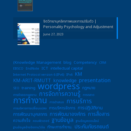
จิตวิทยาบุคลิกภาพและการปรับตัว |
Personality Psychology and Adjustment
June 27, 2023
(Knowledge Management
blog
Competency
CRM
ICT
intellectual capital
EBSCO
EndNote
KM
Internet Protocol version 6 (IPv6)
IPv6
presentation
KM-ARIT-RMUTT
knowledge
wordpress
training
กฎหมาย
SEO
การจัดการความรู้
การคัดลอกผลงาน
การตลาด
การทำงาน
การบริการ
การนำเสนอ
การปฏิบัติงาน
การบริหารจัดการ
การบริหารการเปลี่ยนแปลง
การพัฒนาองค์กร
การสื่อสาร
การพัฒนาบุคลากร
ฐานข้อมูล
ความสำเร็จ
คอมพิวเตอร์
ฐานข้อมูลออนไลน์
ประกันภัยรถยนต์
ทักษะการทำงาน.
ฐานข้อมูลอ้างอิงงานวิจัย