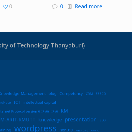
0
0
Read more
rsity of Technology Thanyaburi)
Knowledge Management
blog
Competency
CRM
EBSCO
ICT
intellectual capital
ndNote
KM
nternet Protocol version 6 (IPv6)
IPv6
presentation
KM-ARIT-RMUTT
knowledge
SEO
wordpress
raining
กฎหมาย
การคัดลอกผลงาน