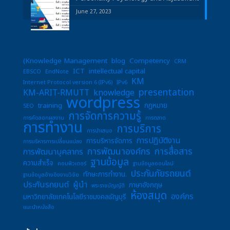
June 27, 2023
(Knowledge Management
blog
Competency
CRM
ICT
intellectual capital
EBSCO
EndNote
KM
Internet Protocol version 6 (IPv6)
IPv6
presentation
KM-ARIT-RMUTT
knowledge
wordpress
training
กฎหมาย
SEO
การจัดการความรู้
การคัดลอกผลงาน
การตลาด
การทำงาน
การบริการ
การนำเสนอ
การปฏิบัติงาน
การบริหารจัดการ
การบริหารการเปลี่ยนแปลง
การพัฒนาองค์กร
การสื่อสาร
การพัฒนาบุคลากร
ฐานข้อมูล
ความสำเร็จ
คอมพิวเตอร์
ฐานข้อมูลออนไลน์
ประกันภัยรถยนต์
ทักษะการทำงาน.
ฐานข้อมูลอ้างอิงงานวิจัย
ประกันรถยนต์
ผู้นำ
ภาษาอังกฤษ
พระราชบัญญัติ
ห้องสมุด
องค์กร
มหาวิทยาลัยเทคโนโลยีราชมงคลธัญบุรี
แนะนำหนังสือ