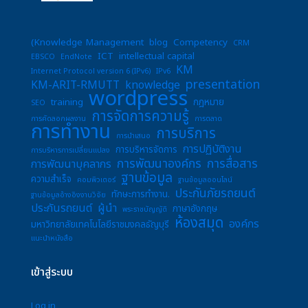
(Knowledge Management
blog
Competency
CRM
ICT
intellectual capital
EBSCO
EndNote
KM
Internet Protocol version 6 (IPv6)
IPv6
presentation
KM-ARIT-RMUTT
knowledge
wordpress
training
กฎหมาย
SEO
การจัดการความรู้
การคัดลอกผลงาน
การตลาด
การทำงาน
การบริการ
การนำเสนอ
การปฏิบัติงาน
การบริหารจัดการ
การบริหารการเปลี่ยนแปลง
การพัฒนาองค์กร
การสื่อสาร
การพัฒนาบุคลากร
ฐานข้อมูล
ความสำเร็จ
คอมพิวเตอร์
ฐานข้อมูลออนไลน์
ประกันภัยรถยนต์
ทักษะการทำงาน.
ฐานข้อมูลอ้างอิงงานวิจัย
ประกันรถยนต์
ผู้นำ
ภาษาอังกฤษ
พระราชบัญญัติ
ห้องสมุด
องค์กร
มหาวิทยาลัยเทคโนโลยีราชมงคลธัญบุรี
แนะนำหนังสือ
เข้าสู่ระบบ
Log in