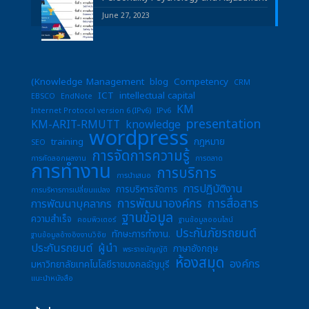
June 27, 2023
(Knowledge Management
blog
Competency
CRM
ICT
intellectual capital
EBSCO
EndNote
KM
Internet Protocol version 6 (IPv6)
IPv6
presentation
KM-ARIT-RMUTT
knowledge
wordpress
training
กฎหมาย
SEO
การจัดการความรู้
การคัดลอกผลงาน
การตลาด
การทำงาน
การบริการ
การนำเสนอ
การปฏิบัติงาน
การบริหารจัดการ
การบริหารการเปลี่ยนแปลง
การพัฒนาองค์กร
การสื่อสาร
การพัฒนาบุคลากร
ฐานข้อมูล
ความสำเร็จ
คอมพิวเตอร์
ฐานข้อมูลออนไลน์
ประกันภัยรถยนต์
ทักษะการทำงาน.
ฐานข้อมูลอ้างอิงงานวิจัย
ประกันรถยนต์
ผู้นำ
ภาษาอังกฤษ
พระราชบัญญัติ
ห้องสมุด
องค์กร
มหาวิทยาลัยเทคโนโลยีราชมงคลธัญบุรี
แนะนำหนังสือ