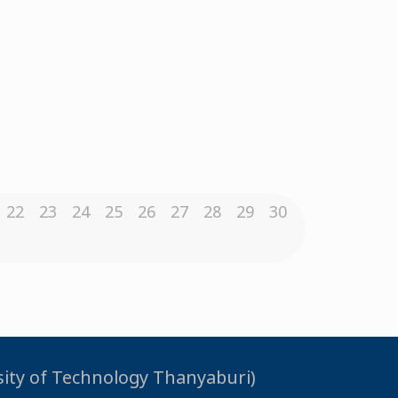
22
23
24
25
26
27
28
29
30
rsity of Technology Thanyaburi)