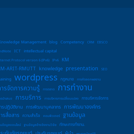
Knowledge Management
blog
Competency
CRM
EBSCO
ICT
intellectual capital
ndNote
KM
nternet Protocol version 6 (IPv6)
IPv6
presentation
KM-ARIT-RMUTT
knowledge
SEO
wordpress
raining
กฎหมาย
การคัดลอกผลงาน
การทำงาน
การจัดการความรู้
การตลาด
การบริการ
การบริหารจัดการ
ารนำเสนอ
การบริหารการเปลี่ยนแปลง
การพัฒนาองค์กร
ารปฏิบัติงาน
การพัฒนาบุคลากร
ฐานข้อมูล
ารสื่อสาร
ความสำเร็จ
คอมพิวเตอร์
ทักษะการทำงาน.
านข้อมูลออนไลน์
ฐานข้อมูลอ้างอิงงานวิจัย
ระกันภัยรถยนต์
ประกันรถยนต์
ผู้นำ