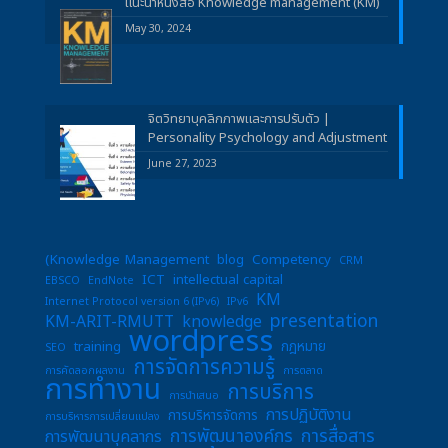
แนะนำหนังสือ Knowledge management (KM)
May 30, 2024
จิตวิทยาบุคลิกภาพและการปรับตัว |
Personality Psychology and Adjustment
June 27, 2023
(Knowledge Management
blog
Competency
CRM
ICT
intellectual capital
EBSCO
EndNote
KM
Internet Protocol version 6 (IPv6)
IPv6
presentation
KM-ARIT-RMUTT
knowledge
wordpress
training
กฎหมาย
SEO
การจัดการความรู้
การคัดลอกผลงาน
การตลาด
การทำงาน
การบริการ
การนำเสนอ
การปฏิบัติงาน
การบริหารจัดการ
การบริหารการเปลี่ยนแปลง
การพัฒนาองค์กร
การสื่อสาร
การพัฒนาบุคลากร