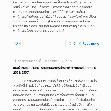
ในหัวข้อ “การปรับเปลี่ยนพฤติกรรมที่ไม่พึงประสงค์” ผู้บรรยาย
ได้แก่ ผศ. ดร. นิภา แก้วศรีงาม อาจารย์ภาคจิตวิทยา คณะศึกษา
ศาสตร์ มหาวิทยาลัยรามคำแหง สรุปได้คือ การปรับเปลี่ยน
พฤติกรรมที่ไม่พึงประสงค์ให้เป็นที่พึงประสงค์ ของหัวหน้างาน เพื่อน
ร่วมงานและบุคคลทั่วๆ ไป ดูได้จากสาเหตุของพฤติกรรมไม่พึง
ประสงค์ และทำการปรับเปลี่ยนพฤติกรรมตามสาเหตุ การปรับเปลี่ยน
พฤติกรรมด้วยระบบและกระบวนการ
[…]
0
0
Read more
thanyaluk
on
December 17, 2009
แนะนำหนังสือน่าอ่าน “รายงานผลการสำรวจค่าจ้างและสวัสดิการ ปี
2551/2552”
แนะนำหนังสือดีมีประโยชน์ส่งท้ายปีเก่า ต้อนรับสิ่งดีๆในปีใหม่ที่
จะมาถึงนี้ค่ะ หนังสือที่อยากแนะนำให้อ่านนี้เป็นหนังสือที่ให้ข้อมูล
อัตราแรกจ้างพนักงานในตลาดแรงงาน แทบทุกกิจการล้วนมีคำถาม
ที่ต้องตรวจสอบตนเองอยู่เสมอว่า การจ่ายค่าจ้าง ค่าตอบแทนและ
สวัสดิการที่ให้กับพนักงานในระดับและตำแหน่งต่างๆนั้นเป็นไปอย่าง
จูงใจ เหมาะสม และแข่งขันได้ในตลาดแรงงานแล้วหรือยัง การที่จะ
ตอบคำถามนี้ได้อย่างเป็นที่ยอมรับนั้นไม่เพียงแต่จะต้องวางระบบการ