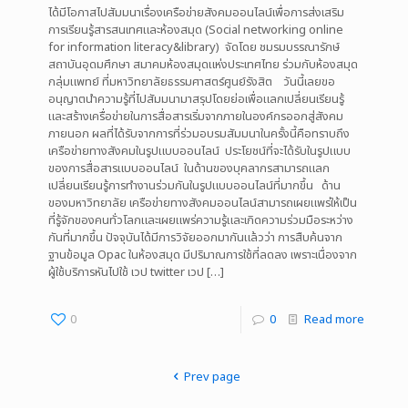
ได้มีโอกาสไปสัมมนาเรื่องเครือข่ายสังคมออนไลน์เพื่อการส่งเสริม
การเรียนรู้สารสนเทศและห้องสมุด (Social networking online
for information literacy&library) จัดโดย ชมรมบรรณารักษ์
สถาบันอุดมศึกษา สมาคมห้องสมุดแห่งประเทศไทย ร่วมกับห้องสมุด
กลุ่มแพทย์ ที่มหาวิทยาลัยธรรมศาสตร์ศูนย์รังสิต วันนี้เลยขอ
อนุญาตนำความรู้ที่ไปสัมมนามาสรุปโดยย่อเพื่อแลกเปลี่ยนเรียนรู้
และสร้างเครื่อข่ายในการสื่อสารเริ่มจากภายในองค์กรออกสู่สังคม
ภายนอก ผลที่ได้รับจากการที่ร่วมอบรมสัมมนาในครั้งนี้คือทราบถึง
เครือข่ายทางสังคมในรูปแบบออนไลน์ ประโยชน์ที่จะได้รับในรูปแบบ
ของการสื่อสารแบบออนไลน์ ในด้านของบุคลากรสามารถแลก
เปลี่ยนเรียนรู้การทำงานร่วมกันในรูปแบบออนไลน์ที่มากขึ้น ด้าน
ของมหาวิทยาลัย เครือข่ายทางสังคมออนไลน์สามารถเผยแพร่ให้เป็น
ที่รู้จักของคนทั่วโลกและเผยแพร่ความรู้และเกิดความร่วมมือระหว่าง
กันที่มากขึ้น ปัจจุบันได้มีการวิจัยออกมากันแล้วว่า การสืบค้นจาก
ฐานข้อมูล Opac ในห้องสมุด มีปริมาณการใช้ที่ลดลง เพราะเนื่องจาก
ผู้ใช้บริการหันไปใช้ เวป twitter เวป
[…]
0
0
Read more
Prev page