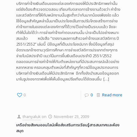
บริการค่าจ้างเงินเดือนของแต่ละองค์การเองให้มีประสิทธิภาพเท่านั้น
แต่ยังต้องสำรวจตรวจสอบ เทียบกับตลาดการจ้างงานด้วยว่า ค่าจ้าง
และสวัสดิการที่ให้กับพนักงานนั้นสูงต่ำกว่ากันมากน้อยเพียงใด แล้ว
ใช้ข้อมูลสำคัญเหล่านั้นมาเป็นประโยชน์ในการปรับโครงสร้างการจ่าย
ค่าจ้างภายในของแต่ละองค์การที่ได้วางไว้อย่างเป็นระบบแล้ว จึงจะ
ทำให้มั่นใจได้ว่า การจ่ายค่าจ้างค่าตอบแทนนั้น น่าจะเป็นไปอย่างเหมาะ
สมแล้ว หนังสือ “รายงานผลการสำรวจค่าจ้างและสวัสดิการ ปี
2551/2552” เล่มนี้ มีข้อมูลที่เป็นประโยชน์มาก ซึ่งมีข้อมูลที่สรุป
อัตราแรกจ้างตามวุฒิการศึกษา การจ่ายสวัสดิการประเภทต่างๆการ
จ่ายโบนัสประจำปี แนวโน้มการขึ้นเงินเดือนประจำปี 2551/2552
ตลอดจนการจ่ายค่าจ้างให้กับตำแหน่งงานที่มีประสบการณ์แล้วอย่าง
หลากหลาย ครอบคลุมตำแหน่งที่สำคัญๆที่ควรมีข้อมูลประกอบการ
บริหารค่าจ้างเงินเดือนให้มีประสิทธิภาพ อีกทั้งยังนำเสนอข้อมูลออก
มาในรูปของกราฟเพื่อให้เห็นข้อมูลเปรียเทียบได้ชัดเจนขึ้น
[…]
0
0
Read more
thanyaluk
on
November 23, 2009
เครือข่ายสังคมออนไลน์เพื่อส่งเสริมการเรียนรู้สารสนเทศและห้อง
สมุด