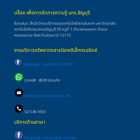
บล็อค เพื่อการจัดการความรู้ มทร.ธัญบุรี
ห้องสมุด สำนักวิทยบริการและเทคโนโลยีสารสนเทศ มหาวิทยาลัย
เทคโนโลยีราชมงคลธัญบุรี 39 หมู่ที่ 1 ตำบลคลองหก อำเภอ
คลองหลวง จังหวัดปทุมธานี 12110
งานบริการทรัพยากรสารนิเทศอิเล็กทรอนิกส์
Fanpage : eLibrary3.RMUTT
Line@ : @261pxuhc
elibrary@mail.rmutt.ac.th
02 549 3655
บริการด้านภาษา
Fanpage : Language Center