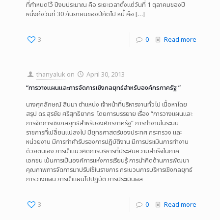
ที่กำหนดไว้ ปีงบประมาณ คือ ระยะเวลาตั้งแต่วันที่ 1 ตุลาคมของปี
หนึ่งถึงวันที่ 30 กันยายนของปีถัดไป หนี้ คือ
[…]
3
0
Read more
thanyaluk
on
April 30, 2013
“การวางแผนและการจัดการเชิงกลยุทธ์สำหรับองค์กรภาครัฐ ”
นางศุภลักษณ์ สินมา ตำแหน่ง เจ้าหน้าที่บริหารงานทั่วไป เนื้อหาโดย
สรุป ดร.สุรชัย ศรีสุทธิยากร โดยการบรรยาย เรื่อง “การวางแผนและ
การจัดการเชิงกลยุทธ์สำหรับองค์กรภาครัฐ” การทำงานในระบบ
ราชการที่เปลี่ยนแปลงไป มียุทธศาสตร์ของประทศ กระทรวง และ
หน่วยงาน มีการทำคำรับรองการปฏิบัติงาน มีการประเมินการทำงาน
ด้วยตนเอง การนำแนวคิดการบริหารที่ประสบความสำเร็จในภาค
เอกชน เน้นการเป็นองค์การแห่งการเรียนรู้ การนำคิดด้านการพัฒนา
คุณภาพการจัดการมาปรับใช้ในราชการ กระบวนการบริหารเชิงกลยุทธ์
การวางแผน การนำแผนไปปฏิบัติ การประเมินผล
3
0
Read more