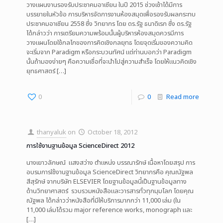
วางแผนงานรองรับประชาคมอาเซียน ในปี 2015 ช่วงเช้าได้มีการ
บรรยายในหัวข้อ การบริหารจัดการงานห้องสมุดเพื่อรองรับผลกระทบ
ประชาคมอาเซียน 2558 ซึ่ง วิทยากร โดย ดร.รัฐ ธนาดิเรก ซึ่ง ดร.รัฐ
ได้กล่าวว่า การเตรียมความพร้อมนั้นผู้บริหารห้องสมุดควรมีการ
วางแผนโดยใช้กลไกของการคิดเชิงกลยุทธ โดยจุดเริ่มของความคิด
จะเริ่มจาก Paradigm หรือกระบวนทัศน์ แต่ท่านบอกว่า Paradigm
นั้นถ้ามองง่ายๆ คือความเชื่อที่จะนำไปสู่ความสำเร็จ โดยให้แนวคิดเชิง
ยุทธศาสตร์
[…]
0
0
Read more
thanyaluk
on
October 18, 2012
การใช้งานฐานข้อมูล ScienceDirect 2012
นางเยาวลักษณ์ แสงสว่าง ตำแหน่ง บรรณารักษ์ เนื้อหาโดยสรุป การ
อบรมการใช้งานฐานข้อมูล ScienceDirect วิทยากรคือ คุณณัฐพล
สีสุรักษ์ จากบริษัท ELSEVIER โดยฐานข้อมูลนี้เป็นฐานข้อมูลทาง
ด้านวิทยาศาสตร์ รวบรวมหนังสือและวารสารทั่วทุกมุมโลก โดยคุณ
ณัฐพล ได้กล่าวว่าหนังสือที่มีให้บริการมากกว่า 11,000 เล่ม (ใน
11,000 เล่มได้รวม major reference works, monograph และ
[…]