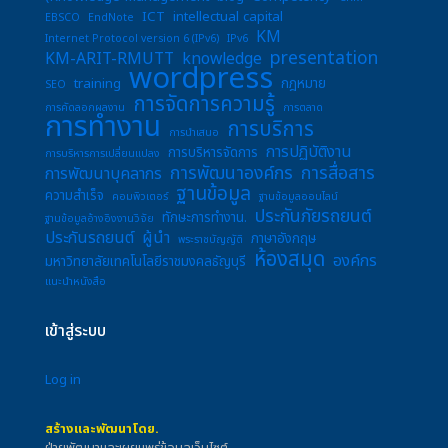
ICT
intellectual capital
EBSCO
EndNote
KM
Internet Protocol version 6 (IPv6)
IPv6
presentation
KM-ARIT-RMUTT
knowledge
wordpress
training
กฎหมาย
SEO
การจัดการความรู้
การคัดลอกผลงาน
การตลาด
การทำงาน
การบริการ
การนำเสนอ
การปฏิบัติงาน
การบริหารจัดการ
การบริหารการเปลี่ยนแปลง
การพัฒนาองค์กร
การสื่อสาร
การพัฒนาบุคลากร
ฐานข้อมูล
ความสำเร็จ
คอมพิวเตอร์
ฐานข้อมูลออนไลน์
ประกันภัยรถยนต์
ทักษะการทำงาน.
ฐานข้อมูลอ้างอิงงานวิจัย
ประกันรถยนต์
ผู้นำ
ภาษาอังกฤษ
พระราชบัญญัติ
ห้องสมุด
องค์กร
มหาวิทยาลัยเทคโนโลยีราชมงคลธัญบุรี
แนะนำหนังสือ
เข้าสู่ระบบ
Log in
สร้างและพัฒนาโดย.
ฝ่ายพัฒนาและเผยแพร่ข้อมูลเว็บไซต์