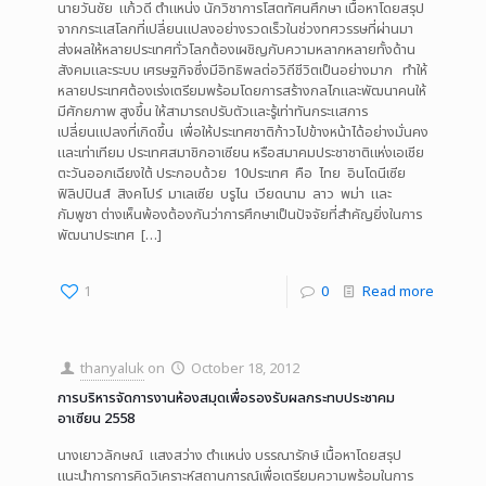
นายวันชัย แก้วดี ตำแหน่ง นักวิชาการโสตทัศนศึกษา เนื้อหาโดยสรุป
จากกระแสโลกที่เปลี่ยนแปลงอย่างรวดเร็วในช่วงทศวรรษที่ผ่านมา
ส่งผลให้หลายประเทศทั่วโลกต้องเผชิญกับความหลากหลายทั้งด้าน
สังคมและระบบ เศรษฐกิจซึ่งมีอิทธิพลต่อวิถีชีวิตเป็นอย่างมาก ทำให้
หลายประเทศต้องเร่งเตรียมพร้อมโดยการสร้างกลไกและพัฒนาคนให้
มีศักยภาพ สูงขึ้น ให้สามารถปรับตัวและรู้เท่าทันกระแสการ
เปลี่ยนแปลงที่เกิดขึ้น เพื่อให้ประเทศชาติก้าวไปข้างหน้าได้อย่างมั่นคง
และเท่าเทียม ประเทศสมาชิกอาเซียน หรือสมาคมประชาชาติแห่งเอเชีย
ตะวันออกเฉียงใต้ ประกอบด้วย 10ประเทศ คือ ไทย อินโดนีเซีย
ฟิลิปปินส์ สิงคโปร์ มาเลเซีย บรูไน เวียดนาม ลาว พม่า และ
กัมพูชา ต่างเห็นพ้องต้องกันว่าการศึกษาเป็นปัจจัยที่สำคัญยิ่งในการ
พัฒนาประเทศ
[…]
1
0
Read more
thanyaluk
on
October 18, 2012
การบริหารจัดการงานห้องสมุดเพื่อรองรับผลกระทบประชาคม
อาเซียน 2558
นางเยาวลักษณ์ แสงสว่าง ตำแหน่ง บรรณารักษ์ เนื้อหาโดยสรุป
แนะนำการการคิดวิเคราะห์สถานการณ์เพื่อเตรียมความพร้อมในการ