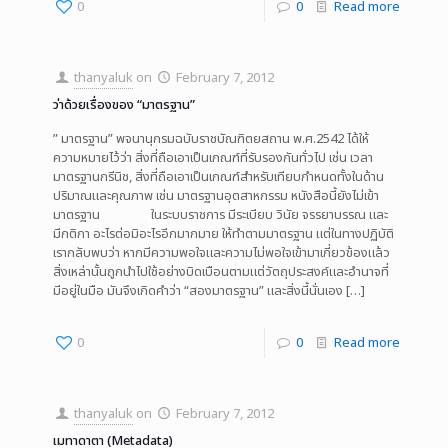
0
0
Read more
thanyaluk
on
February 7, 2012
ว่าด้วยเรื่องของ “มาตรฐาน”
” มาตรฐาน” พจนานุกรมฉบับราชบัณฑิตยสถาน พ.ศ.2542 ได้ให้
ความหมายไว้ว่า สิ่งที่ถือเอาเป็นเกณฑ์ที่รับรองกันทั่วไป เช่น เวลา
มาตรฐานกรีนิช, สิ่งที่ถือเอาเป็นเกณฑ์สำหรับเทียบกำหนดทั้งในด้าน
ปริมาณและคุณภาพ เช่น มาตรฐานอุตสาหกรรม หนังสือนี้ยังไม่เข้า
มาตรฐาน ในระบบราชการ มีระเบียบ วินัย จรรยาบรรณ และ
มีกติกา อะไรต่อมิอะไรอีกมากมาย ให้ทำตามมาตรฐาน แต่ในทางปฏิบัติ
เรากลับพบว่า หากมีความพอใจและความไม่พอใจเข้ามาเกี่ยวข้องแล้ว
สิ่งเหล่านั้นถูกนำไปใช้อย่างบิดเบือนตามแต่วัตถุประสงค์และอำนาจที่
มีอยู่ในมือ มันจึงเกิดคำว่า “สองมาตรฐาน” และสิ่งนี้นั่นเอง
[…]
0
0
Read more
thanyaluk
on
February 7, 2012
เมทาดาตา (Metadata)