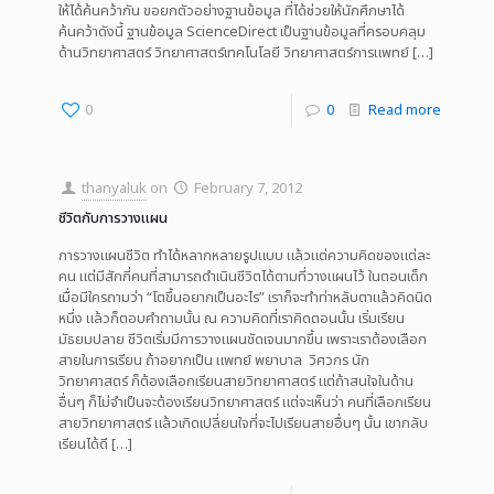
ให้ได้ค้นคว้ากัน ขอยกตัวอย่างฐานข้อมูล ที่ได้ช่วยให้นักศึกษาได้
ค้นคว้าดังนี้ ฐานข้อมูล ScienceDirect เป็นฐานข้อมูลที่ครอบคลุม
ด้านวิทยาศาสตร์ วิทยาศาสตร์เทคโนโลยี วิทยาศาสตร์การแพทย์
[…]
0
0
Read more
thanyaluk
on
February 7, 2012
ชีวิตกับการวางแผน
การวางแผนชีวิต ทำได้หลากหลายรูปแบบ แล้วแต่ความคิดของแต่ละ
คน แต่มีสักกี่คนที่สามารถดำเนินชีวิตได้ตามที่วางแผนไว้ ในตอนเด็ก
เมื่อมีใครถามว่า “โตขึ้นอยากเป็นอะไร” เราก็จะทำท่าหลับตาแล้วคิดนิด
หนึ่ง แล้วก็ตอบคำถามนั้น ณ ความคิดที่เราคิดตอนนั้น เริ่มเรียน
มัธยมปลาย ชีวิตเริ่มมีการวางแผนชัดเจนมากขึ้น เพราะเราต้องเลือก
สายในการเรียน ถ้าอยากเป็น แพทย์ พยาบาล วิศวกร นัก
วิทยาศาสตร์ ก็ต้องเลือกเรียนสายวิทยาศาสตร์ แต่ถ้าสนใจในด้าน
อื่นๆ ก็ไม่จำเป็นจะต้องเรียนวิทยาศาสตร์ แต่จะเห็นว่า คนที่เลือกเรียน
สายวิทยาศาสตร์ แล้วเกิดเปลี่ยนใจที่จะไปเรียนสายอื่นๆ นั้น เขากลับ
เรียนได้ดี
[…]