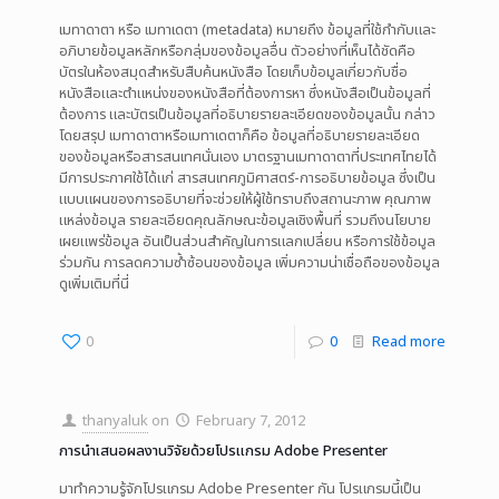
เมทาดาตา หรือ เมทาเดตา (metadata) หมายถึง ข้อมูลที่ใช้กำกับและ
อภิบายข้อมูลหลักหรือกลุ่มของข้อมูลอื่น ตัวอย่างที่เห็นได้ชัดคือ
บัตรในห้องสมุดสำหรับสืบค้นหนังสือ โดยเก็บข้อมูลเกี่ยวกับชื่อ
หนังสือและตำแหน่งของหนังสือที่ต้องการหา ซึ่งหนังสือเป็นข้อมูลที่
ต้องการ และบัตรเป็นข้อมูลที่อธิบายรายละเอียดของข้อมูลนั้น กล่าว
โดยสรุป เมทาดาตาหรือเมทาเดตาก็คือ ข้อมูลที่อธิบายรายละเอียด
ของข้อมูลหรือสารสนเทศนั่นเอง มาตรฐานเมทาดาตาที่ประเทศไทยได้
มีการประกาศใช้ได้แก่ สารสนเทศภูมิศาสตร์-การอธิบายข้อมูล ซึ่งเป็น
แบบแผนของการอธิบายที่จะช่วยให้ผู้ใช้ทราบถึงสถานะภาพ คุณภาพ
แหล่งข้อมูล รายละเอียดคุณลักษณะข้อมูลเชิงพื้นที่ รวมถึงนโยบาย
เผยแพร่ข้อมูล อันเป็นส่วนสำคัญในการแลกเปลี่ยน หรือการใช้ข้อมูล
ร่วมกัน การลดความซ้ำซ้อนของข้อมูล เพิ่มความน่าเชื่อถือของข้อมูล
ดูเพิ่มเติมที่นี่
0
0
Read more
thanyaluk
on
February 7, 2012
การนำเสนอผลงานวิจัยด้วยโปรแกรม Adobe Presenter
มาทำความรู้จักโปรแกรม Adobe Presenter กัน โปรแกรมนี้เป็น