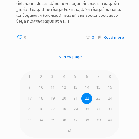
ตั้งไว้ก่อนที่จะไปแลกเปลี่ยน ศึกษาข้อมูลที่เกี่ยวข้อง เช่น ข้อมูลพื้น
ฐานทั่วไป ข้อมูลสำคัญ ข้อมูลปัญหาและอุปสรรค ข้อมูลข้อเสนอแนะ
และข้อมูลเชิงลึก (บางกรณีสำคัญมาก) ร่างกรอบและขอบเขตของ
ข้อมูล ที่ได้ศึกษาวัตถุประสงค์
[…]
0
0
Read more
Prev page
1
2
3
4
5
6
7
8
9
10
11
12
13
14
15
16
17
18
19
20
21
22
23
24
25
26
27
28
29
30
31
32
33
34
35
36
37
38
39
40
41