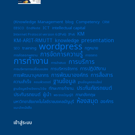
(Knowledge Management
blog
Competency
CRM
ICT
intellectual capital
EBSCO
EndNote
KM
Internet Protocol version 6 (IPv6)
IPv6
presentation
KM-ARIT-RMUTT
knowledge
wordpress
training
กฎหมาย
SEO
การจัดการความรู้
การคัดลอกผลงาน
การตลาด
การทำงาน
การบริการ
การนำเสนอ
การปฏิบัติงาน
การบริหารจัดการ
การบริหารการเปลี่ยนแปลง
การพัฒนาองค์กร
การสื่อสาร
การพัฒนาบุคลากร
ฐานข้อมูล
ความสำเร็จ
คอมพิวเตอร์
ฐานข้อมูลออนไลน์
ประกันภัยรถยนต์
ทักษะการทำงาน.
ฐานข้อมูลอ้างอิงงานวิจัย
ประกันรถยนต์
ผู้นำ
ภาษาอังกฤษ
พระราชบัญญัติ
ห้องสมุด
องค์กร
มหาวิทยาลัยเทคโนโลยีราชมงคลธัญบุรี
แนะนำหนังสือ
เข้าสู่ระบบ