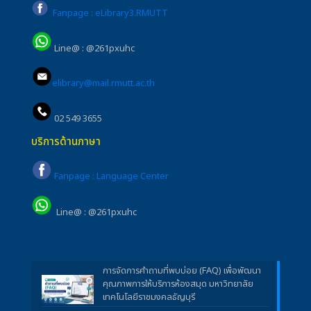
Fanpage : eLibrary3.RMUTT
Line@ : @261pxuhc
elibrary@mail.rmutt.ac.th
02 549 3655
บริการด้านภาษา
Fanpage : Language Center
Line@ : @261pxuhc
การจัดการคำถามที่พบบ่อย (FAQ) เพื่อพัฒนา
คุณภาพการให้บริการห้องสมุด มหาวิทยาลัย
เทคโนโลยีราชมงคลธัญบุรี