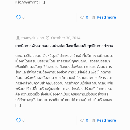
หรือภาษาท่าทาง
[…]
0
0
Read more
thanyaluk
on
October 30, 2014
เทคนิคการพัฒนาตนเองอย่างต่อเนื่องเพื่อผลสัมฤทธิ์ในการทำงาน
นางสาววิไลวรรณ สิงหวิบูลย์ ตำแหน่ง เจ้าหน้าที่บริหารงานฝึกอบรม
เนื้อหาโดยสรุป บรรยายโดย อาจารย์ณัฎฐ์ฑิปัณณ์ สุวรรณธรรมา
เพื่อให้เกิดผลสัมฤทธิ์ในงาน เราต้องมุ่งมั่นพัฒนา การ ชนะใจตน การ
รู้จักและเข้าใจความต้องการของชีวิต การ ชนะใจผู้อื่น เพื่อให้เกิดการ
ยินยอมรับพร้อมสนับสนุน การทำความเข้าใจงานและการบริหารเวลา
การจัดลำดับความสำคัญของงาน การทำความเข้าใจสถานการณ์ เพื่อ
พร้อมปรับเปลี่ยนเรียนรู้และพัฒนา องค์กรต้องปรับบตัวในศตวรรษ
คือ ความรวดเร็ว ยิ่งขึ้นเนื่องจากเป็นยุคของการแข่งขันอย่างเสรี
บริษัทต่างๆทั่งโลกสามารถเข้ามาค้าขายได้ ความคุ้มค่า เน้นเรื่องของ
[…]
0
0
Read more