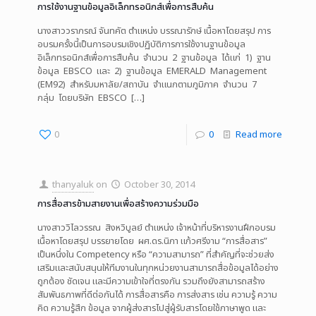
การใช้งานฐานข้อมูลอิเล็กทรอนิกส์เพื่อการสืบค้น
นางสาววราภรณ์ จันทคัต ตำแหน่ง บรรณารักษ์ เนื้อหาโดยสรุป การ
อบรมครั้งนี้เป็นการอบรมเชิงปฏิบัติการการใช้งานฐานข้อมูล
อิเล็กทรอนิกส์เพื่อการสืบค้น จำนวน 2 ฐานข้อมูล ได้แก่ 1) ฐาน
ข้อมูล EBSCO และ 2) ฐานข้อมูล EMERALD Management
(EM92) สำหรับมหาลัย/สถาบัน จำแนกตามภูมิภาค จำนวน 7
กลุ่ม โดยบริษัท EBSCO
[…]
0
0
Read more
thanyaluk
on
October 30, 2014
การสื่อสารข้ามสายงานเพื่อสร้างความร่วมมือ
นางสาววิไลวรรณ สิงหวิบูลย์ ตำแหน่ง เจ้าหน้าที่บริหารงานฝึกอบรม
เนื้อหาโดยสรุป บรรยายโดย ผศ.ดร.นิภา แก้วศรีงาม “การสื่อสาร”
เป็นหนึ่งใน Competency หรือ “ความสามารถ” ที่สำคัญที่จะช่วยส่ง
เสริมและสนับสนุนให้ทีมงานในทุกหน่วยงานสามารถสื่อข้อมูลได้อย่าง
ถูกต้อง ชัดเจน และมีความเข้าใจที่ตรงกัน รวมถึงยังสามารถสร้าง
สัมพันธภาพที่ดีต่อกันได้ การสื่อสารคือ การส่งสาร เช่น ความรู้ ความ
คิด ความรู้สึก ข้อมูล จากผู้ส่งสารไปสู่ผู้รับสารโดยใช้ภาษาพูด และ