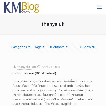
thanyaluk
Categories
Tags
Authors
Show all
thanyaluk
on
April 24, 2015
ดีโอไอ-ไทยแลนด์ (DOI-Thailand)
นางสาววิริยา สมบูรณ์ผล ตำแหน่ง บรรณารักษ์ เนื้อหาโดยสรุป การ
สัมมนา เรื่อง “ดีโอไอ-ไทยแลนด์ (DOI-Thailand)” ในครั้งนี้ โดย
นางสาวเพชรา สังขะวร ผู้อำนวยการศูนย์สารสนเทศการวิจัย ได้กล่าว
ถึง ความเป็นมาของ DOI ในประเทศไทย ด้วยสำนักงานคณะ
กรรมการการวิจัยแห่งชาติ (วช.) ได้เป็นองค์กรหลักในการกำหนดรหัส
DOI ของงานวิจัยในประเทศไทย ซึ่ง DOI (Digital
[…]