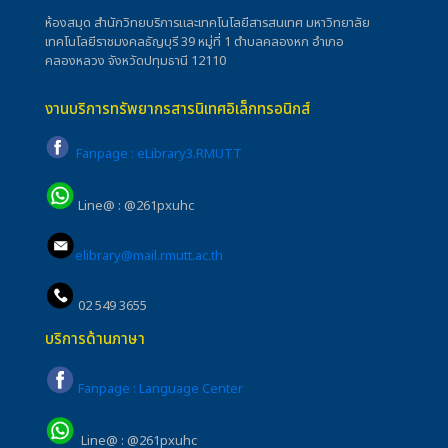
ห้องสมุด สำนักวิทยบริการและเทคโนโลยีสารสนเทศ มหาวิทยาลัย
เทคโนโลยีราชมงคลธัญบุรี 39 หมู่ที่ 1 ตำบลคลองหก อำเภอ
คลองหลวง จังหวัดปทุมธานี 12110
งานบริการทรัพยากรสารนิเทศอิเล็กทรอนิกส์
Fanpage : eLibrary3.RMUTT
Line@ : @261pxuhc
elibrary@mail.rmutt.ac.th
02 549 3655
บริการด้านภาษา
Fanpage : Language Center
Line@ : @261pxuhc