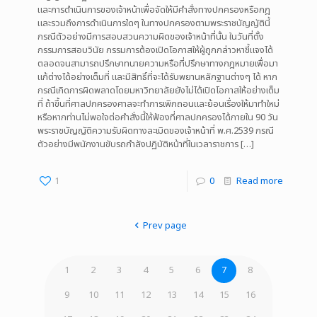
และการดำเนินการของเจ้าหน้าเพื่อจัดให้มีคำสั่งทางปกครองหรือกฎ
และรวมถึงการดำเนินการใดๆ ในทางปกครองตามพระราชบัญญัตินี้
กรณีตัวอย่างมีการสอบสวนความผิดของเจ้าหน้าที่นั้น ในวันที่ตั้ง
กรรมการสอบวินัย กรรมการต้องเปิดโอกาสให้ผู้ถูกกล่าวหาชี้แจงได้
ตลอดจนสามารถปรึกษาทนายความหรือที่ปรึกษาทางกฎหมายเพื่อมา
แก้ต่างได้อย่างเต็มที่ และมีสิทธิ์ที่จะได้รับพยานหลักฐานต่างๆ ได้ หาก
กรณีเกิดการผิดพลาดโดยมหาวิทยาลัยยังไม่ได้เปิดโอกาสให้อย่างเต็ม
ที่ ถ้าขึ้นที่ศาลปกครองศาลจะทำการเพิกถอนและย้อนเรื่องให้มาทำใหม่
หรือหากท่านไม่พอใจต่อคำสั่งนี้ให้ฟ้องที่ศาลปกครองได้ภายใน 90 วัน
พระราชบัญญัติความรับผิดทางละเมิดของเจ้าหน้าที่ พ.ศ.2539 กรณี
ตัวอย่างมีพนักงานขับรถกำลังปฏิบัติหน้าที่ในเวลาราชการ
[…]
1
0
Read more
Prev page
1
2
3
4
5
6
7
8
9
10
11
12
13
14
15
16