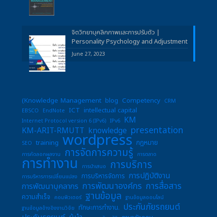
จิตวิทยาบุคลิกภาพและการปรับตัว |
Personality Psychology and Adjustment
June 27, 2023
(Knowledge Management
blog
Competency
CRM
ICT
intellectual capital
EBSCO
EndNote
KM
Internet Protocol version 6 (IPv6)
IPv6
presentation
KM-ARIT-RMUTT
knowledge
wordpress
training
กฎหมาย
SEO
การจัดการความรู้
การคัดลอกผลงาน
การตลาด
การทำงาน
การบริการ
การนำเสนอ
การปฏิบัติงาน
การบริหารจัดการ
การบริหารการเปลี่ยนแปลง
การพัฒนาองค์กร
การสื่อสาร
การพัฒนาบุคลากร
ฐานข้อมูล
ความสำเร็จ
คอมพิวเตอร์
ฐานข้อมูลออนไลน์
ประกันภัยรถยนต์
ทักษะการทำงาน.
ฐานข้อมูลอ้างอิงงานวิจัย